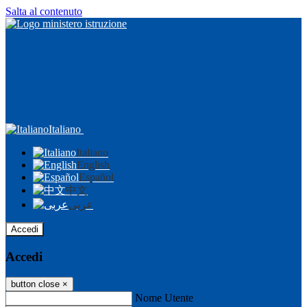
Salta al contenuto
Italiano
Italiano
English
Español
中文
عربى
Accedi
Accedi
button close
×
Nome Utente