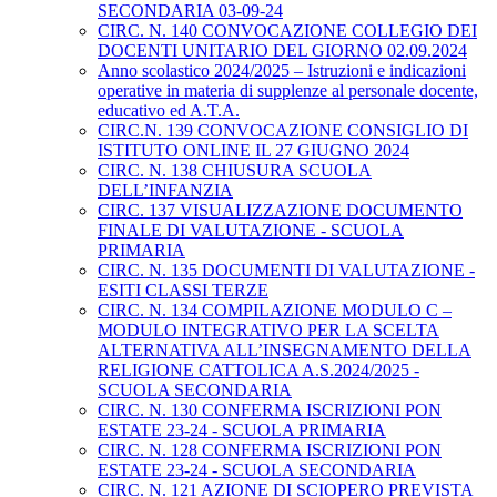
SECONDARIA 03-09-24
CIRC. N. 140 CONVOCAZIONE COLLEGIO DEI
DOCENTI UNITARIO DEL GIORNO 02.09.2024
Anno scolastico 2024/2025 – Istruzioni e indicazioni
operative in materia di supplenze al personale docente,
educativo ed A.T.A.
CIRC.N. 139 CONVOCAZIONE CONSIGLIO DI
ISTITUTO ONLINE IL 27 GIUGNO 2024
CIRC. N. 138 CHIUSURA SCUOLA
DELL’INFANZIA
CIRC. 137 VISUALIZZAZIONE DOCUMENTO
FINALE DI VALUTAZIONE - SCUOLA
PRIMARIA
CIRC. N. 135 DOCUMENTI DI VALUTAZIONE -
ESITI CLASSI TERZE
CIRC. N. 134 COMPILAZIONE MODULO C –
MODULO INTEGRATIVO PER LA SCELTA
ALTERNATIVA ALL’INSEGNAMENTO DELLA
RELIGIONE CATTOLICA A.S.2024/2025 -
SCUOLA SECONDARIA
CIRC. N. 130 CONFERMA ISCRIZIONI PON
ESTATE 23-24 - SCUOLA PRIMARIA
CIRC. N. 128 CONFERMA ISCRIZIONI PON
ESTATE 23-24 - SCUOLA SECONDARIA
CIRC. N. 121 AZIONE DI SCIOPERO PREVISTA