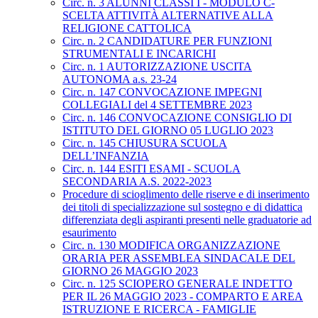
Circ. n. 3 ALUNNI CLASSI I - MODULO C-
SCELTA ATTIVITÀ ALTERNATIVE ALLA
RELIGIONE CATTOLICA
Circ. n. 2 CANDIDATURE PER FUNZIONI
STRUMENTALI E INCARICHI
Circ. n. 1 AUTORIZZAZIONE USCITA
AUTONOMA a.s. 23-24
Circ. n. 147 CONVOCAZIONE IMPEGNI
COLLEGIALI del 4 SETTEMBRE 2023
Circ. n. 146 CONVOCAZIONE CONSIGLIO DI
ISTITUTO DEL GIORNO 05 LUGLIO 2023
Circ. n. 145 CHIUSURA SCUOLA
DELL’INFANZIA
Circ. n. 144 ESITI ESAMI - SCUOLA
SECONDARIA A.S. 2022-2023
Procedure di scioglimento delle riserve e di inserimento
dei titoli di specializzazione sul sostegno e di didattica
differenziata degli aspiranti presenti nelle graduatorie ad
esaurimento
Circ. n. 130 MODIFICA ORGANIZZAZIONE
ORARIA PER ASSEMBLEA SINDACALE DEL
GIORNO 26 MAGGIO 2023
Circ. n. 125 SCIOPERO GENERALE INDETTO
PER IL 26 MAGGIO 2023 - COMPARTO E AREA
ISTRUZIONE E RICERCA - FAMIGLIE