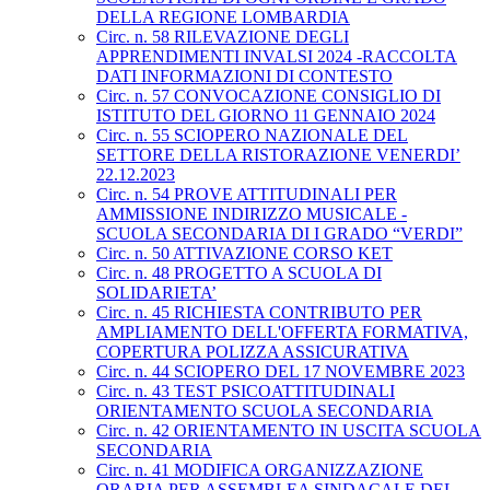
DELLA REGIONE LOMBARDIA
Circ. n. 58 RILEVAZIONE DEGLI
APPRENDIMENTI INVALSI 2024 -RACCOLTA
DATI INFORMAZIONI DI CONTESTO
Circ. n. 57 CONVOCAZIONE CONSIGLIO DI
ISTITUTO DEL GIORNO 11 GENNAIO 2024
Circ. n. 55 SCIOPERO NAZIONALE DEL
SETTORE DELLA RISTORAZIONE VENERDI’
22.12.2023
Circ. n. 54 PROVE ATTITUDINALI PER
AMMISSIONE INDIRIZZO MUSICALE -
SCUOLA SECONDARIA DI I GRADO “VERDI”
Circ. n. 50 ATTIVAZIONE CORSO KET
Circ. n. 48 PROGETTO A SCUOLA DI
SOLIDARIETA’
Circ. n. 45 RICHIESTA CONTRIBUTO PER
AMPLIAMENTO DELL'OFFERTA FORMATIVA,
COPERTURA POLIZZA ASSICURATIVA
Circ. n. 44 SCIOPERO DEL 17 NOVEMBRE 2023
Circ. n. 43 TEST PSICOATTITUDINALI
ORIENTAMENTO SCUOLA SECONDARIA
Circ. n. 42 ORIENTAMENTO IN USCITA SCUOLA
SECONDARIA
Circ. n. 41 MODIFICA ORGANIZZAZIONE
ORARIA PER ASSEMBLEA SINDACALE DEL