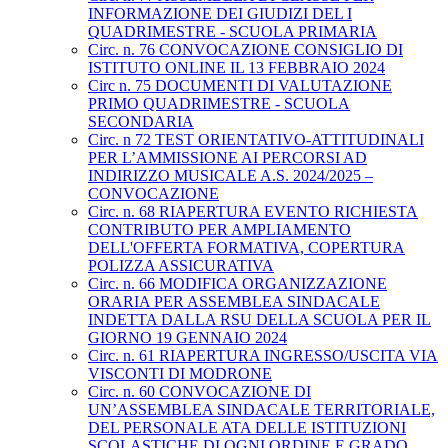
INFORMAZIONE DEI GIUDIZI DEL I
QUADRIMESTRE - SCUOLA PRIMARIA
Circ. n. 76 CONVOCAZIONE CONSIGLIO DI
ISTITUTO ONLINE IL 13 FEBBRAIO 2024
Circ n. 75 DOCUMENTI DI VALUTAZIONE
PRIMO QUADRIMESTRE - SCUOLA
SECONDARIA
Circ. n 72 TEST ORIENTATIVO-ATTITUDINALI
PER L’AMMISSIONE AI PERCORSI AD
INDIRIZZO MUSICALE A.S. 2024/2025 –
CONVOCAZIONE
Circ. n. 68 RIAPERTURA EVENTO RICHIESTA
CONTRIBUTO PER AMPLIAMENTO
DELL'OFFERTA FORMATIVA, COPERTURA
POLIZZA ASSICURATIVA
Circ. n. 66 MODIFICA ORGANIZZAZIONE
ORARIA PER ASSEMBLEA SINDACALE
INDETTA DALLA RSU DELLA SCUOLA PER IL
GIORNO 19 GENNAIO 2024
Circ. n. 61 RIAPERTURA INGRESSO/USCITA VIA
VISCONTI DI MODRONE
Circ. n. 60 CONVOCAZIONE DI
UN’ASSEMBLEA SINDACALE TERRITORIALE,
DEL PERSONALE ATA DELLE ISTITUZIONI
SCOLASTICHE DI OGNI ORDINE E GRADO