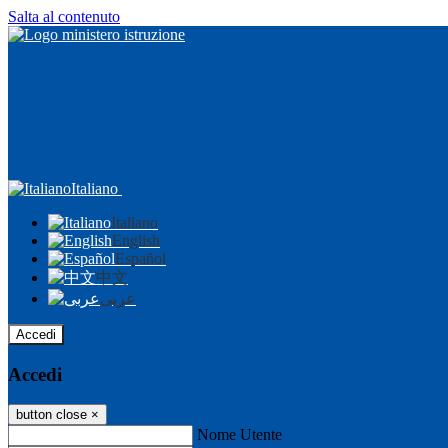
Salta al contenuto
Italiano
Italiano
English
Español
中文
عربى
Accedi
Accedi
button close
×
Nome Utente