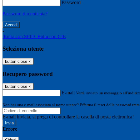
Password
Password dimenticata?
-
Entra con SPID
Entra con CIE
Seleziona utente
button close
×
Recupero password
button close
×
E-mail
Verrà inviato un messaggio all'indirizz
Non hai una e-mail associata al nome utente? Effettua il reset della password tram
E-mail inviata, si prega di controllare la casella di posta elettronica!
Errore