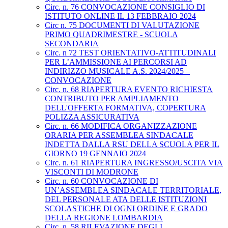
Circ. n. 76 CONVOCAZIONE CONSIGLIO DI
ISTITUTO ONLINE IL 13 FEBBRAIO 2024
Circ n. 75 DOCUMENTI DI VALUTAZIONE
PRIMO QUADRIMESTRE - SCUOLA
SECONDARIA
Circ. n 72 TEST ORIENTATIVO-ATTITUDINALI
PER L’AMMISSIONE AI PERCORSI AD
INDIRIZZO MUSICALE A.S. 2024/2025 –
CONVOCAZIONE
Circ. n. 68 RIAPERTURA EVENTO RICHIESTA
CONTRIBUTO PER AMPLIAMENTO
DELL'OFFERTA FORMATIVA, COPERTURA
POLIZZA ASSICURATIVA
Circ. n. 66 MODIFICA ORGANIZZAZIONE
ORARIA PER ASSEMBLEA SINDACALE
INDETTA DALLA RSU DELLA SCUOLA PER IL
GIORNO 19 GENNAIO 2024
Circ. n. 61 RIAPERTURA INGRESSO/USCITA VIA
VISCONTI DI MODRONE
Circ. n. 60 CONVOCAZIONE DI
UN’ASSEMBLEA SINDACALE TERRITORIALE,
DEL PERSONALE ATA DELLE ISTITUZIONI
SCOLASTICHE DI OGNI ORDINE E GRADO
DELLA REGIONE LOMBARDIA
Circ. n. 58 RILEVAZIONE DEGLI