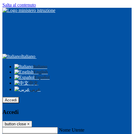
Salta al contenuto
Italiano
Italiano
English
Español
中文
عربى
Accedi
Accedi
button close
×
Nome Utente