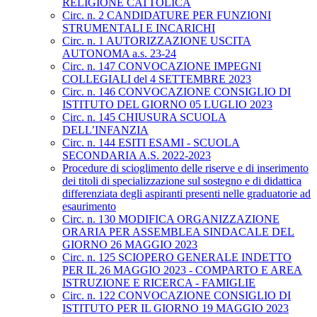
RELIGIONE CATTOLICA
Circ. n. 2 CANDIDATURE PER FUNZIONI
STRUMENTALI E INCARICHI
Circ. n. 1 AUTORIZZAZIONE USCITA
AUTONOMA a.s. 23-24
Circ. n. 147 CONVOCAZIONE IMPEGNI
COLLEGIALI del 4 SETTEMBRE 2023
Circ. n. 146 CONVOCAZIONE CONSIGLIO DI
ISTITUTO DEL GIORNO 05 LUGLIO 2023
Circ. n. 145 CHIUSURA SCUOLA
DELL’INFANZIA
Circ. n. 144 ESITI ESAMI - SCUOLA
SECONDARIA A.S. 2022-2023
Procedure di scioglimento delle riserve e di inserimento
dei titoli di specializzazione sul sostegno e di didattica
differenziata degli aspiranti presenti nelle graduatorie ad
esaurimento
Circ. n. 130 MODIFICA ORGANIZZAZIONE
ORARIA PER ASSEMBLEA SINDACALE DEL
GIORNO 26 MAGGIO 2023
Circ. n. 125 SCIOPERO GENERALE INDETTO
PER IL 26 MAGGIO 2023 - COMPARTO E AREA
ISTRUZIONE E RICERCA - FAMIGLIE
Circ. n. 122 CONVOCAZIONE CONSIGLIO DI
ISTITUTO PER IL GIORNO 19 MAGGIO 2023