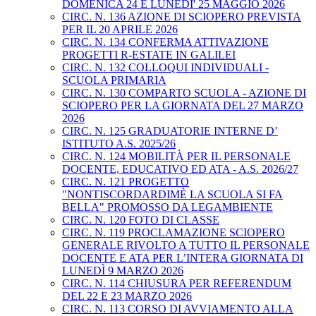
DOMENICA 24 E LUNEDI' 25 MAGGIO 2026
CIRC. N. 136 AZIONE DI SCIOPERO PREVISTA
PER IL 20 APRILE 2026
CIRC. N. 134 CONFERMA ATTIVAZIONE
PROGETTI R-ESTATE IN GALILEI
CIRC. N. 132 COLLOQUI INDIVIDUALI -
SCUOLA PRIMARIA
CIRC. N. 130 COMPARTO SCUOLA - AZIONE DI
SCIOPERO PER LA GIORNATA DEL 27 MARZO
2026
CIRC. N. 125 GRADUATORIE INTERNE D’
ISTITUTO A.S. 2025/26
CIRC. N. 124 MOBILITÀ PER IL PERSONALE
DOCENTE, EDUCATIVO ED ATA - A.S. 2026/27
CIRC. N. 121 PROGETTO
"NONTISCORDARDIMÈ LA SCUOLA SI FA
BELLA" PROMOSSO DA LEGAMBIENTE
CIRC. N. 120 FOTO DI CLASSE
CIRC. N. 119 PROCLAMAZIONE SCIOPERO
GENERALE RIVOLTO A TUTTO IL PERSONALE
DOCENTE E ATA PER L’INTERA GIORNATA DI
LUNEDÌ 9 MARZO 2026
CIRC. N. 114 CHIUSURA PER REFERENDUM
DEL 22 E 23 MARZO 2026
CIRC. N. 113 CORSO DI AVVIAMENTO ALLA