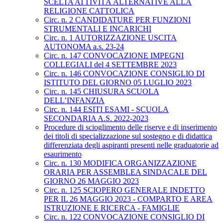
SCELTA ATTIVITÀ ALTERNATIVE ALLA
RELIGIONE CATTOLICA
Circ. n. 2 CANDIDATURE PER FUNZIONI
STRUMENTALI E INCARICHI
Circ. n. 1 AUTORIZZAZIONE USCITA
AUTONOMA a.s. 23-24
Circ. n. 147 CONVOCAZIONE IMPEGNI
COLLEGIALI del 4 SETTEMBRE 2023
Circ. n. 146 CONVOCAZIONE CONSIGLIO DI
ISTITUTO DEL GIORNO 05 LUGLIO 2023
Circ. n. 145 CHIUSURA SCUOLA
DELL’INFANZIA
Circ. n. 144 ESITI ESAMI - SCUOLA
SECONDARIA A.S. 2022-2023
Procedure di scioglimento delle riserve e di inserimento
dei titoli di specializzazione sul sostegno e di didattica
differenziata degli aspiranti presenti nelle graduatorie ad
esaurimento
Circ. n. 130 MODIFICA ORGANIZZAZIONE
ORARIA PER ASSEMBLEA SINDACALE DEL
GIORNO 26 MAGGIO 2023
Circ. n. 125 SCIOPERO GENERALE INDETTO
PER IL 26 MAGGIO 2023 - COMPARTO E AREA
ISTRUZIONE E RICERCA - FAMIGLIE
Circ. n. 122 CONVOCAZIONE CONSIGLIO DI