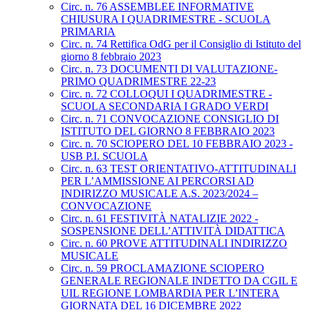
Circ. n. 76 ASSEMBLEE INFORMATIVE
CHIUSURA I QUADRIMESTRE - SCUOLA
PRIMARIA
Circ. n. 74 Rettifica OdG per il Consiglio di Istituto del
giorno 8 febbraio 2023
Circ. n. 73 DOCUMENTI DI VALUTAZIONE-
PRIMO QUADRIMESTRE 22-23
Circ. n. 72 COLLOQUI I QUADRIMESTRE -
SCUOLA SECONDARIA I GRADO VERDI
Circ. n. 71 CONVOCAZIONE CONSIGLIO DI
ISTITUTO DEL GIORNO 8 FEBBRAIO 2023
Circ. n. 70 SCIOPERO DEL 10 FEBBRAIO 2023 -
USB P.I. SCUOLA
Circ. n. 63 TEST ORIENTATIVO-ATTITUDINALI
PER L’AMMISSIONE AI PERCORSI AD
INDIRIZZO MUSICALE A.S. 2023/2024 –
CONVOCAZIONE
Circ. n. 61 FESTIVITÀ NATALIZIE 2022 -
SOSPENSIONE DELL’ATTIVITÀ DIDATTICA
Circ. n. 60 PROVE ATTITUDINALI INDIRIZZO
MUSICALE
Circ. n. 59 PROCLAMAZIONE SCIOPERO
GENERALE REGIONALE INDETTO DA CGIL E
UIL REGIONE LOMBARDIA PER L’INTERA
GIORNATA DEL 16 DICEMBRE 2022