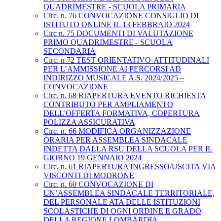
QUADRIMESTRE - SCUOLA PRIMARIA
Circ. n. 76 CONVOCAZIONE CONSIGLIO DI
ISTITUTO ONLINE IL 13 FEBBRAIO 2024
Circ n. 75 DOCUMENTI DI VALUTAZIONE
PRIMO QUADRIMESTRE - SCUOLA
SECONDARIA
Circ. n 72 TEST ORIENTATIVO-ATTITUDINALI
PER L’AMMISSIONE AI PERCORSI AD
INDIRIZZO MUSICALE A.S. 2024/2025 –
CONVOCAZIONE
Circ. n. 68 RIAPERTURA EVENTO RICHIESTA
CONTRIBUTO PER AMPLIAMENTO
DELL'OFFERTA FORMATIVA, COPERTURA
POLIZZA ASSICURATIVA
Circ. n. 66 MODIFICA ORGANIZZAZIONE
ORARIA PER ASSEMBLEA SINDACALE
INDETTA DALLA RSU DELLA SCUOLA PER IL
GIORNO 19 GENNAIO 2024
Circ. n. 61 RIAPERTURA INGRESSO/USCITA VIA
VISCONTI DI MODRONE
Circ. n. 60 CONVOCAZIONE DI
UN’ASSEMBLEA SINDACALE TERRITORIALE,
DEL PERSONALE ATA DELLE ISTITUZIONI
SCOLASTICHE DI OGNI ORDINE E GRADO
DELLA REGIONE LOMBARDIA