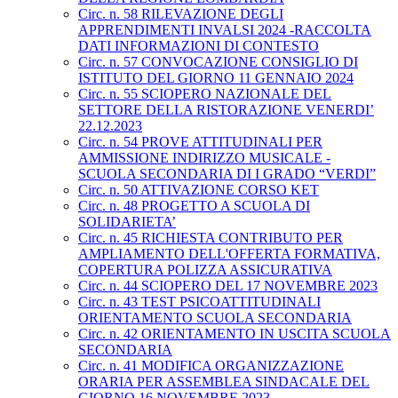
Circ. n. 58 RILEVAZIONE DEGLI
APPRENDIMENTI INVALSI 2024 -RACCOLTA
DATI INFORMAZIONI DI CONTESTO
Circ. n. 57 CONVOCAZIONE CONSIGLIO DI
ISTITUTO DEL GIORNO 11 GENNAIO 2024
Circ. n. 55 SCIOPERO NAZIONALE DEL
SETTORE DELLA RISTORAZIONE VENERDI’
22.12.2023
Circ. n. 54 PROVE ATTITUDINALI PER
AMMISSIONE INDIRIZZO MUSICALE -
SCUOLA SECONDARIA DI I GRADO “VERDI”
Circ. n. 50 ATTIVAZIONE CORSO KET
Circ. n. 48 PROGETTO A SCUOLA DI
SOLIDARIETA’
Circ. n. 45 RICHIESTA CONTRIBUTO PER
AMPLIAMENTO DELL'OFFERTA FORMATIVA,
COPERTURA POLIZZA ASSICURATIVA
Circ. n. 44 SCIOPERO DEL 17 NOVEMBRE 2023
Circ. n. 43 TEST PSICOATTITUDINALI
ORIENTAMENTO SCUOLA SECONDARIA
Circ. n. 42 ORIENTAMENTO IN USCITA SCUOLA
SECONDARIA
Circ. n. 41 MODIFICA ORGANIZZAZIONE
ORARIA PER ASSEMBLEA SINDACALE DEL
GIORNO 16 NOVEMBRE 2023