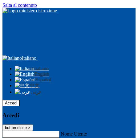
Salta al contenuto
Italiano
Italiano
English
Español
中文
عربى
Accedi
Accedi
button close
×
Nome Utente