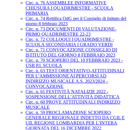
Circ. n. 76 ASSEMBLEE INFORMATIVE
CHIUSURA I QUADRIMESTRE - SCUOLA
PRIMARIA
Circ. n. 74 Rettifica OdG per il Consiglio di Istituto del
giorno 8 febbraio 2023
Circ. n. 73 DOCUMENTI DI VALUTAZIONE-
PRIMO QUADRIMESTRE 22-23
Circ. n. 72 COLLOQUI I QUADRIMESTRE -
SCUOLA SECONDARIA I GRADO VERDI
Circ. n. 71 CONVOCAZIONE CONSIGLIO DI
ISTITUTO DEL GIORNO 8 FEBBRAIO 2023
Circ. n. 70 SCIOPERO DEL 10 FEBBRAIO 2023 -
USB P.I. SCUOLA
Circ. n. 63 TEST ORIENTATIVO-ATTITUDINALI
PER L’AMMISSIONE AI PERCORSI AD
INDIRIZZO MUSICALE A.S. 2023/2024 –
CONVOCAZIONE
Circ. n. 61 FESTIVITÀ NATALIZIE 2022 -
SOSPENSIONE DELL’ATTIVITÀ DIDATTICA
Circ. n. 60 PROVE ATTITUDINALI INDIRIZZO
MUSICALE
Circ. n. 59 PROCLAMAZIONE SCIOPERO
GENERALE REGIONALE INDETTO DA CGIL E
UIL REGIONE LOMBARDIA PER L’INTERA
GIORNATA DEL 16 DICEMBRE 2022