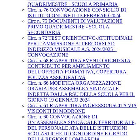
QUADRIMESTRE - SCUOLA PRIMARIA
Circ. n. 76 CONVOCAZIONE CONSIGLIO DI
ISTITUTO ONLINE IL 13 FEBBRAIO 2024
Circ n. 75 DOCUMENTI DI VALUTAZIONE
PRIMO QUADRIMESTRE - SCUOLA
SECONDARIA
Circ. n 72 TEST ORIENTATIVO-ATTITUDINALI
PER L’AMMISSIONE AI PERCORSI AD
INDIRIZZO MUSICALE A.S. 2024/2025 –
CONVOCAZIONE
Circ. n. 68 RIAPERTURA EVENTO RICHIESTA
CONTRIBUTO PER AMPLIAMENTO
DELL'OFFERTA FORMATIVA, COPERTURA
POLIZZA ASSICURATIVA
Circ. n. 66 MODIFICA ORGANIZZAZIONE
ORARIA PER ASSEMBLEA SINDACALE
INDETTA DALLA RSU DELLA SCUOLA PER IL
GIORNO 19 GENNAIO 2024
Circ. n. 61 RIAPERTURA INGRESSO/USCITA VIA
VISCONTI DI MODRONE
Circ. n. 60 CONVOCAZIONE DI
UN’ASSEMBLEA SINDACALE TERRITORIALE,
DEL PERSONALE ATA DELLE ISTITUZIONI
SCOLASTICHE DI OGNI ORDINE E GRADO
DELLA REGIONE LOMBARDIA