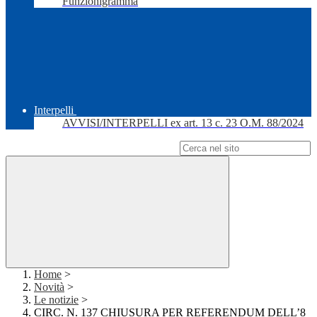
Funzionigramma
Interpelli
AVVISI/INTERPELLI ex art. 13 c. 23 O.M. 88/2024
Campo di ricerca per le pagine del sito
Home
>
Novità
>
Le notizie
>
CIRC. N. 137 CHIUSURA PER REFERENDUM DELL’8