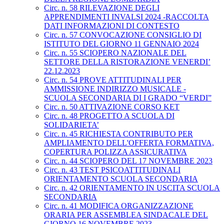
Circ. n. 58 RILEVAZIONE DEGLI
APPRENDIMENTI INVALSI 2024 -RACCOLTA
DATI INFORMAZIONI DI CONTESTO
Circ. n. 57 CONVOCAZIONE CONSIGLIO DI
ISTITUTO DEL GIORNO 11 GENNAIO 2024
Circ. n. 55 SCIOPERO NAZIONALE DEL
SETTORE DELLA RISTORAZIONE VENERDI’
22.12.2023
Circ. n. 54 PROVE ATTITUDINALI PER
AMMISSIONE INDIRIZZO MUSICALE -
SCUOLA SECONDARIA DI I GRADO “VERDI”
Circ. n. 50 ATTIVAZIONE CORSO KET
Circ. n. 48 PROGETTO A SCUOLA DI
SOLIDARIETA’
Circ. n. 45 RICHIESTA CONTRIBUTO PER
AMPLIAMENTO DELL'OFFERTA FORMATIVA,
COPERTURA POLIZZA ASSICURATIVA
Circ. n. 44 SCIOPERO DEL 17 NOVEMBRE 2023
Circ. n. 43 TEST PSICOATTITUDINALI
ORIENTAMENTO SCUOLA SECONDARIA
Circ. n. 42 ORIENTAMENTO IN USCITA SCUOLA
SECONDARIA
Circ. n. 41 MODIFICA ORGANIZZAZIONE
ORARIA PER ASSEMBLEA SINDACALE DEL
GIORNO 16 NOVEMBRE 2023