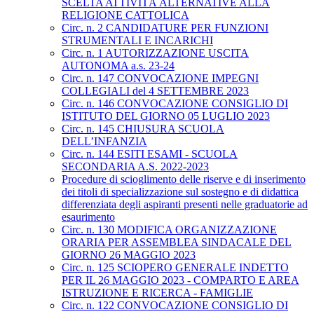
SCELTA ATTIVITÀ ALTERNATIVE ALLA
RELIGIONE CATTOLICA
Circ. n. 2 CANDIDATURE PER FUNZIONI
STRUMENTALI E INCARICHI
Circ. n. 1 AUTORIZZAZIONE USCITA
AUTONOMA a.s. 23-24
Circ. n. 147 CONVOCAZIONE IMPEGNI
COLLEGIALI del 4 SETTEMBRE 2023
Circ. n. 146 CONVOCAZIONE CONSIGLIO DI
ISTITUTO DEL GIORNO 05 LUGLIO 2023
Circ. n. 145 CHIUSURA SCUOLA
DELL’INFANZIA
Circ. n. 144 ESITI ESAMI - SCUOLA
SECONDARIA A.S. 2022-2023
Procedure di scioglimento delle riserve e di inserimento
dei titoli di specializzazione sul sostegno e di didattica
differenziata degli aspiranti presenti nelle graduatorie ad
esaurimento
Circ. n. 130 MODIFICA ORGANIZZAZIONE
ORARIA PER ASSEMBLEA SINDACALE DEL
GIORNO 26 MAGGIO 2023
Circ. n. 125 SCIOPERO GENERALE INDETTO
PER IL 26 MAGGIO 2023 - COMPARTO E AREA
ISTRUZIONE E RICERCA - FAMIGLIE
Circ. n. 122 CONVOCAZIONE CONSIGLIO DI