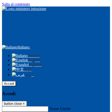
Salta al contenuto
Italiano
Italiano
English
Español
中文
عربى
Accedi
Accedi
button close
×
Nome Utente