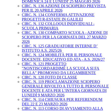
DOMENICA 24 E LUNEDI' 25 MAGGIO 2026
CIRC. N. 136 AZIONE DI SCIOPERO PREVISTA
PER IL 20 APRILE 2026
CIRC. N. 134 CONFERMA ATTIVAZIONE
PROGETTI R-ESTATE IN GALILEI
CIRC. N. 132 COLLOQUI INDIVIDUALI -
SCUOLA PRIMARIA
CIRC. N. 130 COMPARTO SCUOLA - AZIONE DI
SCIOPERO PER LA GIORNATA DEL 27 MARZO
2026
CIRC. N. 125 GRADUATORIE INTERNE D’
ISTITUTO A.S. 2025/26
CIRC. N. 124 MOBILITÀ PER IL PERSONALE
DOCENTE, EDUCATIVO ED ATA - A.S. 2026/27
CIRC. N. 121 PROGETTO
"NONTISCORDARDIMÈ LA SCUOLA SI FA
BELLA" PROMOSSO DA LEGAMBIENTE
CIRC. N. 120 FOTO DI CLASSE
CIRC. N. 119 PROCLAMAZIONE SCIOPERO
GENERALE RIVOLTO A TUTTO IL PERSONALE
DOCENTE E ATA PER L’INTERA GIORNATA DI
LUNEDÌ 9 MARZO 2026
CIRC. N. 114 CHIUSURA PER REFERENDUM
DEL 22 E 23 MARZO 2026
CIRC. N. 113 CORSO DI AVVIAMENTO ALLA