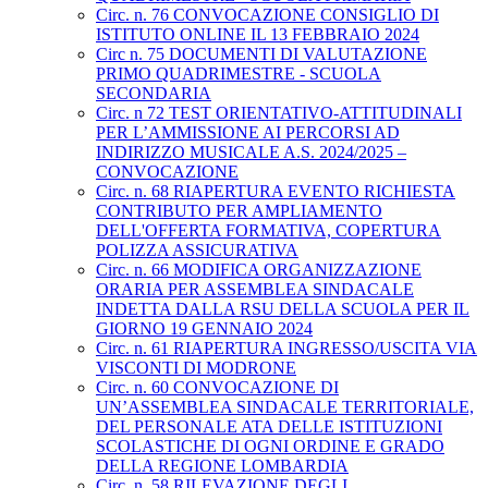
Circ. n. 76 CONVOCAZIONE CONSIGLIO DI
ISTITUTO ONLINE IL 13 FEBBRAIO 2024
Circ n. 75 DOCUMENTI DI VALUTAZIONE
PRIMO QUADRIMESTRE - SCUOLA
SECONDARIA
Circ. n 72 TEST ORIENTATIVO-ATTITUDINALI
PER L’AMMISSIONE AI PERCORSI AD
INDIRIZZO MUSICALE A.S. 2024/2025 –
CONVOCAZIONE
Circ. n. 68 RIAPERTURA EVENTO RICHIESTA
CONTRIBUTO PER AMPLIAMENTO
DELL'OFFERTA FORMATIVA, COPERTURA
POLIZZA ASSICURATIVA
Circ. n. 66 MODIFICA ORGANIZZAZIONE
ORARIA PER ASSEMBLEA SINDACALE
INDETTA DALLA RSU DELLA SCUOLA PER IL
GIORNO 19 GENNAIO 2024
Circ. n. 61 RIAPERTURA INGRESSO/USCITA VIA
VISCONTI DI MODRONE
Circ. n. 60 CONVOCAZIONE DI
UN’ASSEMBLEA SINDACALE TERRITORIALE,
DEL PERSONALE ATA DELLE ISTITUZIONI
SCOLASTICHE DI OGNI ORDINE E GRADO
DELLA REGIONE LOMBARDIA
Circ. n. 58 RILEVAZIONE DEGLI