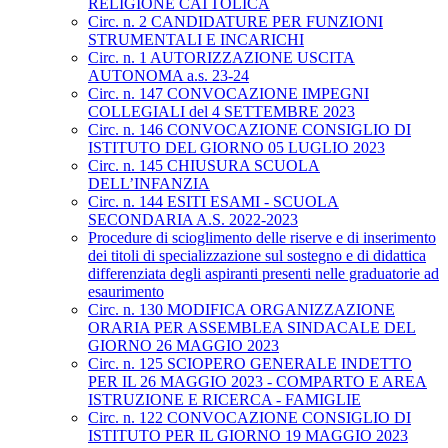
RELIGIONE CATTOLICA
Circ. n. 2 CANDIDATURE PER FUNZIONI
STRUMENTALI E INCARICHI
Circ. n. 1 AUTORIZZAZIONE USCITA
AUTONOMA a.s. 23-24
Circ. n. 147 CONVOCAZIONE IMPEGNI
COLLEGIALI del 4 SETTEMBRE 2023
Circ. n. 146 CONVOCAZIONE CONSIGLIO DI
ISTITUTO DEL GIORNO 05 LUGLIO 2023
Circ. n. 145 CHIUSURA SCUOLA
DELL’INFANZIA
Circ. n. 144 ESITI ESAMI - SCUOLA
SECONDARIA A.S. 2022-2023
Procedure di scioglimento delle riserve e di inserimento
dei titoli di specializzazione sul sostegno e di didattica
differenziata degli aspiranti presenti nelle graduatorie ad
esaurimento
Circ. n. 130 MODIFICA ORGANIZZAZIONE
ORARIA PER ASSEMBLEA SINDACALE DEL
GIORNO 26 MAGGIO 2023
Circ. n. 125 SCIOPERO GENERALE INDETTO
PER IL 26 MAGGIO 2023 - COMPARTO E AREA
ISTRUZIONE E RICERCA - FAMIGLIE
Circ. n. 122 CONVOCAZIONE CONSIGLIO DI
ISTITUTO PER IL GIORNO 19 MAGGIO 2023