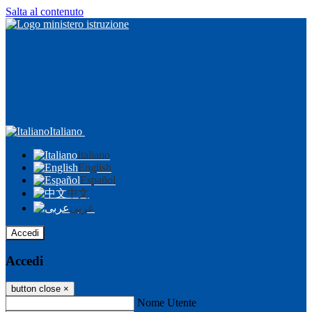
Salta al contenuto
Italiano
Italiano
English
Español
中文
عربى
Accedi
Accedi
button close
×
Nome Utente