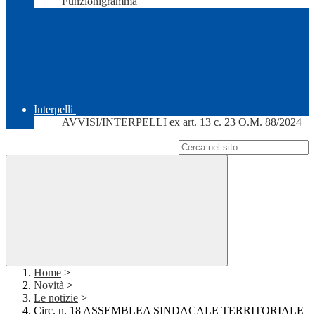
Funzionigramma
Interpelli
AVVISI/INTERPELLI ex art. 13 c. 23 O.M. 88/2024
Campo di ricerca per le pagine del sito
Home
>
Novità
>
Le notizie
>
Circ. n. 18 ASSEMBLEA SINDACALE TERRITORIALE