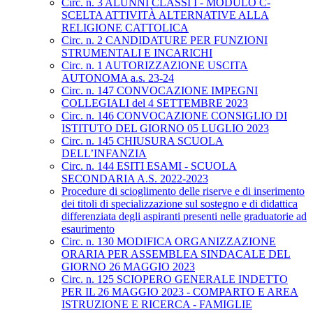
Circ. n. 3 ALUNNI CLASSI I - MODULO C-
SCELTA ATTIVITÀ ALTERNATIVE ALLA
RELIGIONE CATTOLICA
Circ. n. 2 CANDIDATURE PER FUNZIONI
STRUMENTALI E INCARICHI
Circ. n. 1 AUTORIZZAZIONE USCITA
AUTONOMA a.s. 23-24
Circ. n. 147 CONVOCAZIONE IMPEGNI
COLLEGIALI del 4 SETTEMBRE 2023
Circ. n. 146 CONVOCAZIONE CONSIGLIO DI
ISTITUTO DEL GIORNO 05 LUGLIO 2023
Circ. n. 145 CHIUSURA SCUOLA
DELL’INFANZIA
Circ. n. 144 ESITI ESAMI - SCUOLA
SECONDARIA A.S. 2022-2023
Procedure di scioglimento delle riserve e di inserimento
dei titoli di specializzazione sul sostegno e di didattica
differenziata degli aspiranti presenti nelle graduatorie ad
esaurimento
Circ. n. 130 MODIFICA ORGANIZZAZIONE
ORARIA PER ASSEMBLEA SINDACALE DEL
GIORNO 26 MAGGIO 2023
Circ. n. 125 SCIOPERO GENERALE INDETTO
PER IL 26 MAGGIO 2023 - COMPARTO E AREA
ISTRUZIONE E RICERCA - FAMIGLIE