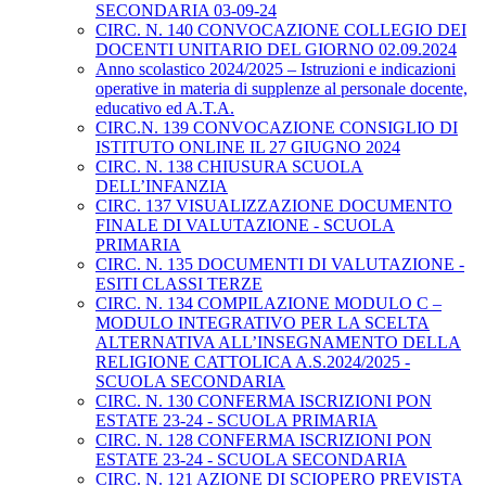
SECONDARIA 03-09-24
CIRC. N. 140 CONVOCAZIONE COLLEGIO DEI
DOCENTI UNITARIO DEL GIORNO 02.09.2024
Anno scolastico 2024/2025 – Istruzioni e indicazioni
operative in materia di supplenze al personale docente,
educativo ed A.T.A.
CIRC.N. 139 CONVOCAZIONE CONSIGLIO DI
ISTITUTO ONLINE IL 27 GIUGNO 2024
CIRC. N. 138 CHIUSURA SCUOLA
DELL’INFANZIA
CIRC. 137 VISUALIZZAZIONE DOCUMENTO
FINALE DI VALUTAZIONE - SCUOLA
PRIMARIA
CIRC. N. 135 DOCUMENTI DI VALUTAZIONE -
ESITI CLASSI TERZE
CIRC. N. 134 COMPILAZIONE MODULO C –
MODULO INTEGRATIVO PER LA SCELTA
ALTERNATIVA ALL’INSEGNAMENTO DELLA
RELIGIONE CATTOLICA A.S.2024/2025 -
SCUOLA SECONDARIA
CIRC. N. 130 CONFERMA ISCRIZIONI PON
ESTATE 23-24 - SCUOLA PRIMARIA
CIRC. N. 128 CONFERMA ISCRIZIONI PON
ESTATE 23-24 - SCUOLA SECONDARIA
CIRC. N. 121 AZIONE DI SCIOPERO PREVISTA