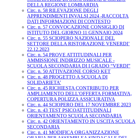
DELLA REGIONE LOMBARDIA
Circ. n. 58 RILEVAZIONE DEGLI
APPRENDIMENTI INVALSI 2024 -RACCOLTA
DATI INFORMAZIONI DI CONTESTO
Circ. n. 57 CONVOCAZIONE CONSIGLIO DI
ISTITUTO DEL GIORNO 11 GENNAIO 2024
Circ. n. 55 SCIOPERO NAZIONALE DEL
SETTORE DELLA RISTORAZIONE VENERDI’
22.12.2023
Circ. n. 54 PROVE ATTITUDINALI PER
AMMISSIONE INDIRIZZO MUSICALE -
SCUOLA SECONDARIA DI I GRADO “VERDI”
Circ. n. 50 ATTIVAZIONE CORSO KET
Circ. n. 48 PROGETTO A SCUOLA DI
SOLIDARIETA’
Circ. n. 45 RICHIESTA CONTRIBUTO PER
AMPLIAMENTO DELL'OFFERTA FORMATIVA,
COPERTURA POLIZZA ASSICURATIVA
Circ. n. 44 SCIOPERO DEL 17 NOVEMBRE 2023
Circ. n. 43 TEST PSICOATTITUDINALI
ORIENTAMENTO SCUOLA SECONDARIA
Circ. n. 42 ORIENTAMENTO IN USCITA SCUOLA
SECONDARIA
Circ. n. 41 MODIFICA ORGANIZZAZIONE
ORARIA PER ASSEMBLEA SINDACALE DEL