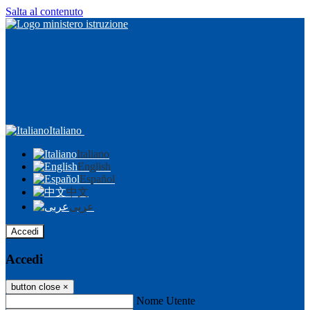
Salta al contenuto
Italiano
Italiano
English
Español
中文
عربى
Accedi
Accedi
button close
×
Nome Utente