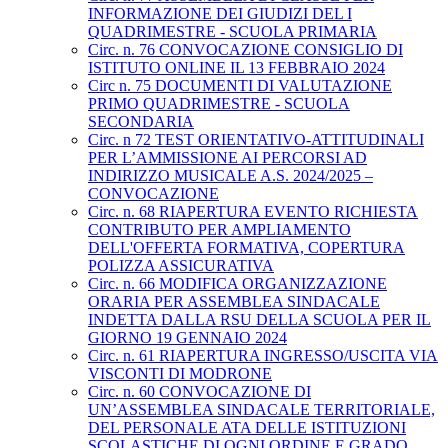
INFORMAZIONE DEI GIUDIZI DEL I
QUADRIMESTRE - SCUOLA PRIMARIA
Circ. n. 76 CONVOCAZIONE CONSIGLIO DI
ISTITUTO ONLINE IL 13 FEBBRAIO 2024
Circ n. 75 DOCUMENTI DI VALUTAZIONE
PRIMO QUADRIMESTRE - SCUOLA
SECONDARIA
Circ. n 72 TEST ORIENTATIVO-ATTITUDINALI
PER L’AMMISSIONE AI PERCORSI AD
INDIRIZZO MUSICALE A.S. 2024/2025 –
CONVOCAZIONE
Circ. n. 68 RIAPERTURA EVENTO RICHIESTA
CONTRIBUTO PER AMPLIAMENTO
DELL'OFFERTA FORMATIVA, COPERTURA
POLIZZA ASSICURATIVA
Circ. n. 66 MODIFICA ORGANIZZAZIONE
ORARIA PER ASSEMBLEA SINDACALE
INDETTA DALLA RSU DELLA SCUOLA PER IL
GIORNO 19 GENNAIO 2024
Circ. n. 61 RIAPERTURA INGRESSO/USCITA VIA
VISCONTI DI MODRONE
Circ. n. 60 CONVOCAZIONE DI
UN’ASSEMBLEA SINDACALE TERRITORIALE,
DEL PERSONALE ATA DELLE ISTITUZIONI
SCOLASTICHE DI OGNI ORDINE E GRADO