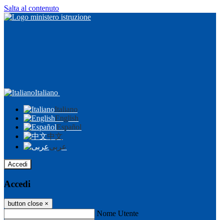
Salta al contenuto
Italiano
Italiano
English
Español
中文
عربى
Accedi
Accedi
button close
×
Nome Utente