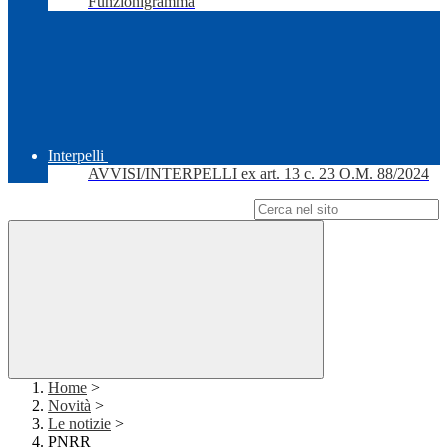
Funzionigramma
Interpelli
AVVISI/INTERPELLI ex art. 13 c. 23 O.M. 88/2024
Campo di ricerca per le pagine del sito
Home
>
Novità
>
Le notizie
>
PNRR