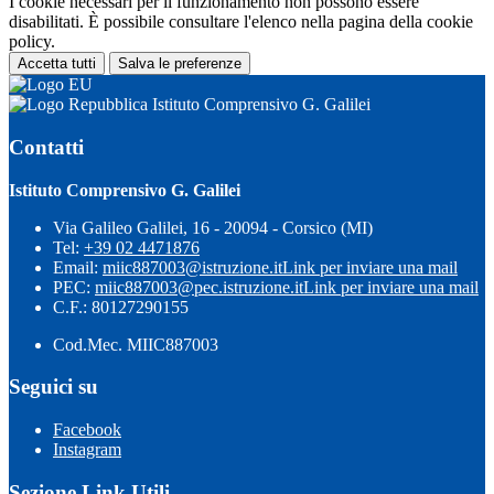
I cookie necessari per il funzionamento non possono essere
disabilitati. È possibile consultare l'elenco nella pagina della cookie
policy.
Accetta tutti
Salva le preferenze
Istituto Comprensivo G. Galilei
Contatti
Istituto Comprensivo G. Galilei
Via Galileo Galilei, 16 - 20094 - Corsico (MI)
Tel:
+39 02 4471876
Email:
miic887003@istruzione.it
Link per inviare una mail
PEC:
miic887003@pec.istruzione.it
Link per inviare una mail
C.F.: 80127290155
Cod.Mec. MIIC887003
Seguici su
Facebook
Instagram
Sezione Link Utili