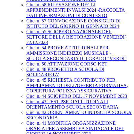
Circ. n. 58 RILEVAZIONE DEGLI
APPRENDIMENTI INVALSI 2024 -RACCOLTA
DATI INFORMAZIONI DI CONTESTO
Circ. n. 57 CONVOCAZIONE CONSIGLIO DI
ISTITUTO DEL GIORNO 11 GENNAIO 2024
Circ. n. 55 SCIOPERO NAZIONALE DEL
SETTORE DELLA RISTORAZIONE VENERDI’
22.12.2023
Circ. n. 54 PROVE ATTITUDINALI PER
AMMISSIONE INDIRIZZO MUSICALE -
SCUOLA SECONDARIA DI I GRADO “VERDI”
Circ. n. 50 ATTIVAZIONE CORSO KET
Circ. n. 48 PROGETTO A SCUOLA DI
SOLIDARIETA’
Circ. n. 45 RICHIESTA CONTRIBUTO PER
AMPLIAMENTO DELL'OFFERTA FORMATIVA,
COPERTURA POLIZZA ASSICURATIVA
Circ. n. 44 SCIOPERO DEL 17 NOVEMBRE 2023
Circ. n. 43 TEST PSICOATTITUDINALI
ORIENTAMENTO SCUOLA SECONDARIA
Circ. n. 42 ORIENTAMENTO IN USCITA SCUOLA
SECONDARIA
Circ. n. 41 MODIFICA ORGANIZZAZIONE
ORARIA PER ASSEMBLEA SINDACALE DEL
GIORNO 16 NOVEMBRE 2023