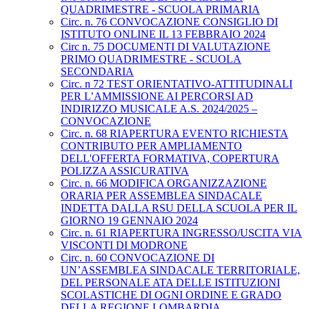
QUADRIMESTRE - SCUOLA PRIMARIA
Circ. n. 76 CONVOCAZIONE CONSIGLIO DI
ISTITUTO ONLINE IL 13 FEBBRAIO 2024
Circ n. 75 DOCUMENTI DI VALUTAZIONE
PRIMO QUADRIMESTRE - SCUOLA
SECONDARIA
Circ. n 72 TEST ORIENTATIVO-ATTITUDINALI
PER L’AMMISSIONE AI PERCORSI AD
INDIRIZZO MUSICALE A.S. 2024/2025 –
CONVOCAZIONE
Circ. n. 68 RIAPERTURA EVENTO RICHIESTA
CONTRIBUTO PER AMPLIAMENTO
DELL'OFFERTA FORMATIVA, COPERTURA
POLIZZA ASSICURATIVA
Circ. n. 66 MODIFICA ORGANIZZAZIONE
ORARIA PER ASSEMBLEA SINDACALE
INDETTA DALLA RSU DELLA SCUOLA PER IL
GIORNO 19 GENNAIO 2024
Circ. n. 61 RIAPERTURA INGRESSO/USCITA VIA
VISCONTI DI MODRONE
Circ. n. 60 CONVOCAZIONE DI
UN’ASSEMBLEA SINDACALE TERRITORIALE,
DEL PERSONALE ATA DELLE ISTITUZIONI
SCOLASTICHE DI OGNI ORDINE E GRADO
DELLA REGIONE LOMBARDIA