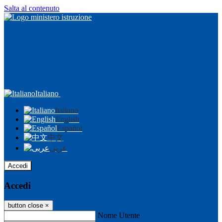
Salta al contenuto
Italiano
Italiano
English
Español
中文
عربى
Accedi
Accedi
button close
×
Nome Utente