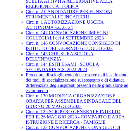
SCELTA ATTIVITÀ ALTERNATIVE ALLA
RELIGIONE CATTOLICA
Circ. n. 2 CANDIDATURE PER FUNZIONI
STRUMENTALI E INCARICHI
Circ. n. 1 AUTORIZZAZIONE USCITA
AUTONOMA a.s. 23-24
Circ. n. 147 CONVOCAZIONE IMPEGNI
COLLEGIALI del 4 SETTEMBRE 2023
Circ. n. 146 CONVOCAZIONE CONSIGLIO DI
ISTITUTO DEL GIORNO 05 LUGLIO 2023
Circ. n. 145 CHIUSURA SCUOLA
DELL’INFANZIA
Circ. n. 144 ESITI ESAMI - SCUOLA
SECONDARIA A.S. 2022-2023
Procedure di scioglimento delle riserve e di inserimento
dei titoli di specializzazione sul sostegno e di didattica
differenziata degli aspiranti presenti nelle graduatorie ad
esaurimento
Circ. n. 130 MODIFICA ORGANIZZAZIONE
ORARIA PER ASSEMBLEA SINDACALE DEL
GIORNO 26 MAGGIO 2023
Circ. n. 125 SCIOPERO GENERALE INDETTO
PER IL 26 MAGGIO 2023 - COMPARTO E AREA
ISTRUZIONE E RICERCA - FAMIGLIE
Circ. n. 122 CONVOCAZIONE CONSIGLIO DI