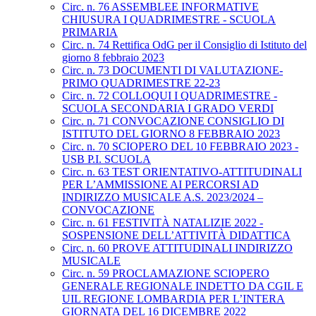
Circ. n. 76 ASSEMBLEE INFORMATIVE
CHIUSURA I QUADRIMESTRE - SCUOLA
PRIMARIA
Circ. n. 74 Rettifica OdG per il Consiglio di Istituto del
giorno 8 febbraio 2023
Circ. n. 73 DOCUMENTI DI VALUTAZIONE-
PRIMO QUADRIMESTRE 22-23
Circ. n. 72 COLLOQUI I QUADRIMESTRE -
SCUOLA SECONDARIA I GRADO VERDI
Circ. n. 71 CONVOCAZIONE CONSIGLIO DI
ISTITUTO DEL GIORNO 8 FEBBRAIO 2023
Circ. n. 70 SCIOPERO DEL 10 FEBBRAIO 2023 -
USB P.I. SCUOLA
Circ. n. 63 TEST ORIENTATIVO-ATTITUDINALI
PER L’AMMISSIONE AI PERCORSI AD
INDIRIZZO MUSICALE A.S. 2023/2024 –
CONVOCAZIONE
Circ. n. 61 FESTIVITÀ NATALIZIE 2022 -
SOSPENSIONE DELL’ATTIVITÀ DIDATTICA
Circ. n. 60 PROVE ATTITUDINALI INDIRIZZO
MUSICALE
Circ. n. 59 PROCLAMAZIONE SCIOPERO
GENERALE REGIONALE INDETTO DA CGIL E
UIL REGIONE LOMBARDIA PER L’INTERA
GIORNATA DEL 16 DICEMBRE 2022