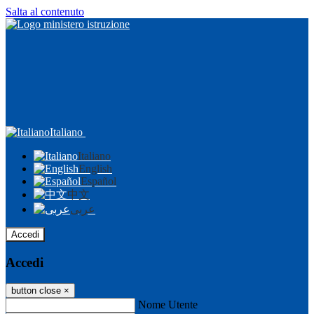
Salta al contenuto
Italiano
Italiano
English
Español
中文
عربى
Accedi
Accedi
button close
×
Nome Utente