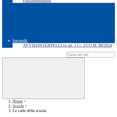
Funzionigramma
Interpelli
AVVISI/INTERPELLI ex art. 13 c. 23 O.M. 88/2024
Campo di ricerca per le pagine del sito
Home
>
Scuola
>
Le carte della scuola