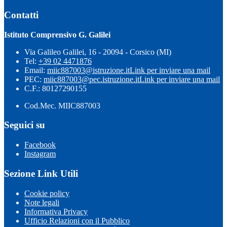
Contatti
Istituto Comprensivo G. Galilei
Via Galileo Galilei, 16 - 20094 - Corsico (MI)
Tel:
+39 02 4471876
Email:
miic887003@istruzione.it
Link per inviare una mail
PEC:
miic887003@pec.istruzione.it
Link per inviare una mail
C.F.: 80127290155
Cod.Mec. MIIC887003
Seguici su
Facebook
Instagram
Sezione Link Utili
Cookie policy
Note legali
Informativa Privacy
Ufficio Relazioni con il Pubblico