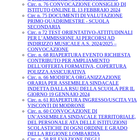
Circ. n. 76 CONVOCAZIONE CONSIGLIO DI
ISTITUTO ONLINE IL 13 FEBBRAIO 2024
Circ n. 75 DOCUMENTI DI VALUTAZIONE
PRIMO QUADRIMESTRE - SCUOLA
SECONDARIA
Circ. n 72 TEST ORIENTATIVO-ATTITUDINALI
PER L’AMMISSIONE AI PERCORSI AD
INDIRIZZO MUSICALE A.S. 2024/2025 –
CONVOCAZIONE
Circ. n. 68 RIAPERTURA EVENTO RICHIESTA
CONTRIBUTO PER AMPLIAMENTO
DELL'OFFERTA FORMATIVA, COPERTURA
POLIZZA ASSICURATIVA
Circ. n. 66 MODIFICA ORGANIZZAZIONE
ORARIA PER ASSEMBLEA SINDACALE
INDETTA DALLA RSU DELLA SCUOLA PER IL
GIORNO 19 GENNAIO 2024
Circ. n. 61 RIAPERTURA INGRESSO/USCITA VIA
VISCONTI DI MODRONE
Circ. n. 60 CONVOCAZIONE DI
UN’ASSEMBLEA SINDACALE TERRITORIALE,
DEL PERSONALE ATA DELLE ISTITUZIONI
SCOLASTICHE DI OGNI ORDINE E GRADO
DELLA REGIONE LOMBARDIA
Circ. n. 58 RILEVAZIONE DEGLI