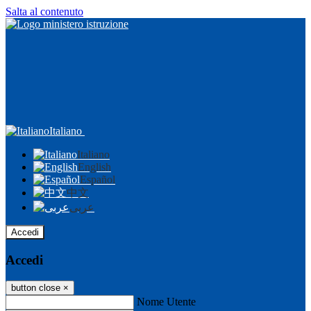
Salta al contenuto
Italiano
Italiano
English
Español
中文
عربى
Accedi
Accedi
button close
×
Nome Utente