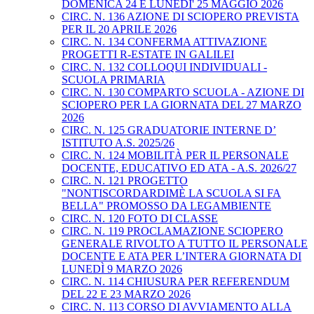
DOMENICA 24 E LUNEDI' 25 MAGGIO 2026
CIRC. N. 136 AZIONE DI SCIOPERO PREVISTA
PER IL 20 APRILE 2026
CIRC. N. 134 CONFERMA ATTIVAZIONE
PROGETTI R-ESTATE IN GALILEI
CIRC. N. 132 COLLOQUI INDIVIDUALI -
SCUOLA PRIMARIA
CIRC. N. 130 COMPARTO SCUOLA - AZIONE DI
SCIOPERO PER LA GIORNATA DEL 27 MARZO
2026
CIRC. N. 125 GRADUATORIE INTERNE D’
ISTITUTO A.S. 2025/26
CIRC. N. 124 MOBILITÀ PER IL PERSONALE
DOCENTE, EDUCATIVO ED ATA - A.S. 2026/27
CIRC. N. 121 PROGETTO
"NONTISCORDARDIMÈ LA SCUOLA SI FA
BELLA" PROMOSSO DA LEGAMBIENTE
CIRC. N. 120 FOTO DI CLASSE
CIRC. N. 119 PROCLAMAZIONE SCIOPERO
GENERALE RIVOLTO A TUTTO IL PERSONALE
DOCENTE E ATA PER L’INTERA GIORNATA DI
LUNEDÌ 9 MARZO 2026
CIRC. N. 114 CHIUSURA PER REFERENDUM
DEL 22 E 23 MARZO 2026
CIRC. N. 113 CORSO DI AVVIAMENTO ALLA