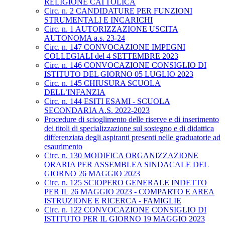
RELIGIONE CATTOLICA
Circ. n. 2 CANDIDATURE PER FUNZIONI
STRUMENTALI E INCARICHI
Circ. n. 1 AUTORIZZAZIONE USCITA
AUTONOMA a.s. 23-24
Circ. n. 147 CONVOCAZIONE IMPEGNI
COLLEGIALI del 4 SETTEMBRE 2023
Circ. n. 146 CONVOCAZIONE CONSIGLIO DI
ISTITUTO DEL GIORNO 05 LUGLIO 2023
Circ. n. 145 CHIUSURA SCUOLA
DELL’INFANZIA
Circ. n. 144 ESITI ESAMI - SCUOLA
SECONDARIA A.S. 2022-2023
Procedure di scioglimento delle riserve e di inserimento
dei titoli di specializzazione sul sostegno e di didattica
differenziata degli aspiranti presenti nelle graduatorie ad
esaurimento
Circ. n. 130 MODIFICA ORGANIZZAZIONE
ORARIA PER ASSEMBLEA SINDACALE DEL
GIORNO 26 MAGGIO 2023
Circ. n. 125 SCIOPERO GENERALE INDETTO
PER IL 26 MAGGIO 2023 - COMPARTO E AREA
ISTRUZIONE E RICERCA - FAMIGLIE
Circ. n. 122 CONVOCAZIONE CONSIGLIO DI
ISTITUTO PER IL GIORNO 19 MAGGIO 2023