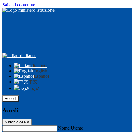
Salta al contenuto
Italiano
Italiano
English
Español
中文
عربى
Accedi
Accedi
button close
×
Nome Utente