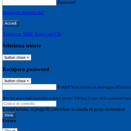
Password
Password dimenticata?
-
Entra con SPID
Entra con CIE
Seleziona utente
button close
×
Recupero password
button close
×
E-mail
Verrà inviato un messaggio all'indirizz
Non hai una e-mail associata al nome utente? Effettua il reset della password tram
E-mail inviata, si prega di controllare la casella di posta elettronica!
Errore