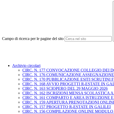
Campo di ricerca per le pagine del sito
Archivio circolari
CIRC. N. 177 CONVOCAZIONE COLLEGIO DEI D
CIRC. N. 176 COMUNICAZIONE ASSEGNAZION
CIRC. N. 170 PUBBLICAZIONE ESITI SCRUTIN
CIRC. N. 168 AVVIO PROGETTI R-ESTATE IN GA
CIRC. N. 163 SCIOPERO DEL 29 MAGGIO 2026
CIRC. N. 162 ISCRIZIONI MENSA SCOLASTICA A.S
CIRC. N. 161 COMPARTO E AREA ISTRUZIONE 
CIRC. N. 159 APERTURA PRENOTAZIONI ONLINE 
CIRC. N. 157 PROGETTO R-ESTATE IN GALILEI
CIRC. N. 156 COMPILAZIONE ONLINE MODULO 