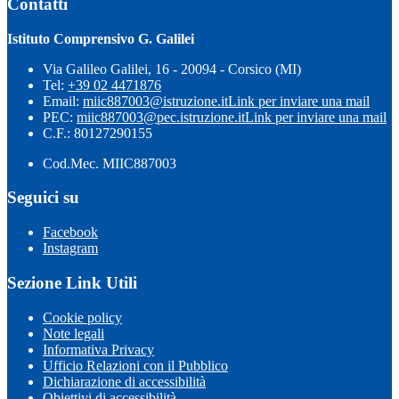
Contatti
Istituto Comprensivo G. Galilei
Via Galileo Galilei, 16 - 20094 - Corsico (MI)
Tel:
+39 02 4471876
Email:
miic887003@istruzione.it
Link per inviare una mail
PEC:
miic887003@pec.istruzione.it
Link per inviare una mail
C.F.: 80127290155
Cod.Mec. MIIC887003
Seguici su
Facebook
Instagram
Sezione Link Utili
Cookie policy
Note legali
Informativa Privacy
Ufficio Relazioni con il Pubblico
Dichiarazione di accessibilità
Obiettivi di accessibilità