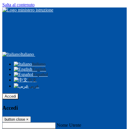
Salta al contenuto
Italiano
Italiano
English
Español
中文
عربى
Accedi
Accedi
button close
×
Nome Utente