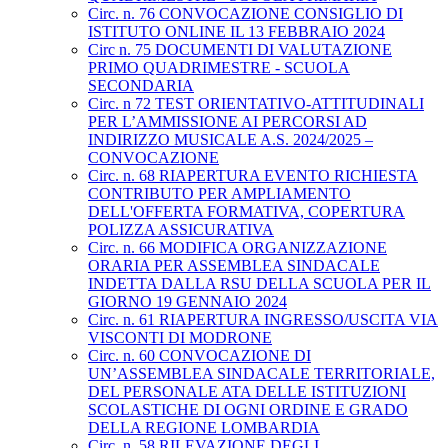
Circ. n. 76 CONVOCAZIONE CONSIGLIO DI
ISTITUTO ONLINE IL 13 FEBBRAIO 2024
Circ n. 75 DOCUMENTI DI VALUTAZIONE
PRIMO QUADRIMESTRE - SCUOLA
SECONDARIA
Circ. n 72 TEST ORIENTATIVO-ATTITUDINALI
PER L’AMMISSIONE AI PERCORSI AD
INDIRIZZO MUSICALE A.S. 2024/2025 –
CONVOCAZIONE
Circ. n. 68 RIAPERTURA EVENTO RICHIESTA
CONTRIBUTO PER AMPLIAMENTO
DELL'OFFERTA FORMATIVA, COPERTURA
POLIZZA ASSICURATIVA
Circ. n. 66 MODIFICA ORGANIZZAZIONE
ORARIA PER ASSEMBLEA SINDACALE
INDETTA DALLA RSU DELLA SCUOLA PER IL
GIORNO 19 GENNAIO 2024
Circ. n. 61 RIAPERTURA INGRESSO/USCITA VIA
VISCONTI DI MODRONE
Circ. n. 60 CONVOCAZIONE DI
UN’ASSEMBLEA SINDACALE TERRITORIALE,
DEL PERSONALE ATA DELLE ISTITUZIONI
SCOLASTICHE DI OGNI ORDINE E GRADO
DELLA REGIONE LOMBARDIA
Circ. n. 58 RILEVAZIONE DEGLI