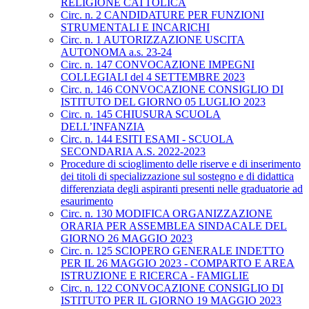
RELIGIONE CATTOLICA
Circ. n. 2 CANDIDATURE PER FUNZIONI
STRUMENTALI E INCARICHI
Circ. n. 1 AUTORIZZAZIONE USCITA
AUTONOMA a.s. 23-24
Circ. n. 147 CONVOCAZIONE IMPEGNI
COLLEGIALI del 4 SETTEMBRE 2023
Circ. n. 146 CONVOCAZIONE CONSIGLIO DI
ISTITUTO DEL GIORNO 05 LUGLIO 2023
Circ. n. 145 CHIUSURA SCUOLA
DELL’INFANZIA
Circ. n. 144 ESITI ESAMI - SCUOLA
SECONDARIA A.S. 2022-2023
Procedure di scioglimento delle riserve e di inserimento
dei titoli di specializzazione sul sostegno e di didattica
differenziata degli aspiranti presenti nelle graduatorie ad
esaurimento
Circ. n. 130 MODIFICA ORGANIZZAZIONE
ORARIA PER ASSEMBLEA SINDACALE DEL
GIORNO 26 MAGGIO 2023
Circ. n. 125 SCIOPERO GENERALE INDETTO
PER IL 26 MAGGIO 2023 - COMPARTO E AREA
ISTRUZIONE E RICERCA - FAMIGLIE
Circ. n. 122 CONVOCAZIONE CONSIGLIO DI
ISTITUTO PER IL GIORNO 19 MAGGIO 2023