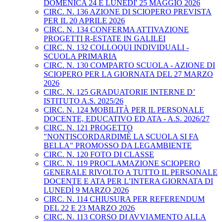
DOMENICA 24 E LUNEDI' 25 MAGGIO 2026
CIRC. N. 136 AZIONE DI SCIOPERO PREVISTA
PER IL 20 APRILE 2026
CIRC. N. 134 CONFERMA ATTIVAZIONE
PROGETTI R-ESTATE IN GALILEI
CIRC. N. 132 COLLOQUI INDIVIDUALI -
SCUOLA PRIMARIA
CIRC. N. 130 COMPARTO SCUOLA - AZIONE DI
SCIOPERO PER LA GIORNATA DEL 27 MARZO
2026
CIRC. N. 125 GRADUATORIE INTERNE D’
ISTITUTO A.S. 2025/26
CIRC. N. 124 MOBILITÀ PER IL PERSONALE
DOCENTE, EDUCATIVO ED ATA - A.S. 2026/27
CIRC. N. 121 PROGETTO
"NONTISCORDARDIMÈ LA SCUOLA SI FA
BELLA" PROMOSSO DA LEGAMBIENTE
CIRC. N. 120 FOTO DI CLASSE
CIRC. N. 119 PROCLAMAZIONE SCIOPERO
GENERALE RIVOLTO A TUTTO IL PERSONALE
DOCENTE E ATA PER L’INTERA GIORNATA DI
LUNEDÌ 9 MARZO 2026
CIRC. N. 114 CHIUSURA PER REFERENDUM
DEL 22 E 23 MARZO 2026
CIRC. N. 113 CORSO DI AVVIAMENTO ALLA