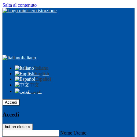
Salta al contenuto
Italiano
Italiano
English
Español
中文
عربى
Accedi
Accedi
button close
×
Nome Utente