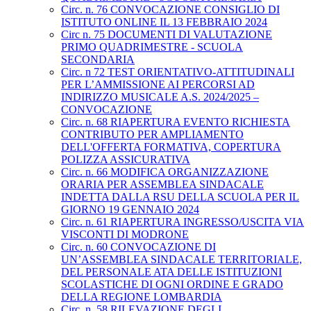
Circ. n. 76 CONVOCAZIONE CONSIGLIO DI
ISTITUTO ONLINE IL 13 FEBBRAIO 2024
Circ n. 75 DOCUMENTI DI VALUTAZIONE
PRIMO QUADRIMESTRE - SCUOLA
SECONDARIA
Circ. n 72 TEST ORIENTATIVO-ATTITUDINALI
PER L’AMMISSIONE AI PERCORSI AD
INDIRIZZO MUSICALE A.S. 2024/2025 –
CONVOCAZIONE
Circ. n. 68 RIAPERTURA EVENTO RICHIESTA
CONTRIBUTO PER AMPLIAMENTO
DELL'OFFERTA FORMATIVA, COPERTURA
POLIZZA ASSICURATIVA
Circ. n. 66 MODIFICA ORGANIZZAZIONE
ORARIA PER ASSEMBLEA SINDACALE
INDETTA DALLA RSU DELLA SCUOLA PER IL
GIORNO 19 GENNAIO 2024
Circ. n. 61 RIAPERTURA INGRESSO/USCITA VIA
VISCONTI DI MODRONE
Circ. n. 60 CONVOCAZIONE DI
UN’ASSEMBLEA SINDACALE TERRITORIALE,
DEL PERSONALE ATA DELLE ISTITUZIONI
SCOLASTICHE DI OGNI ORDINE E GRADO
DELLA REGIONE LOMBARDIA
Circ. n. 58 RILEVAZIONE DEGLI