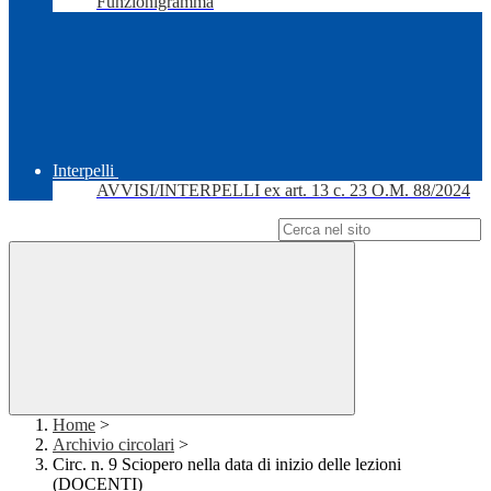
Funzionigramma
Interpelli
AVVISI/INTERPELLI ex art. 13 c. 23 O.M. 88/2024
Campo di ricerca per le pagine del sito
Home
>
Archivio circolari
>
Circ. n. 9 Sciopero nella data di inizio delle lezioni
(DOCENTI)