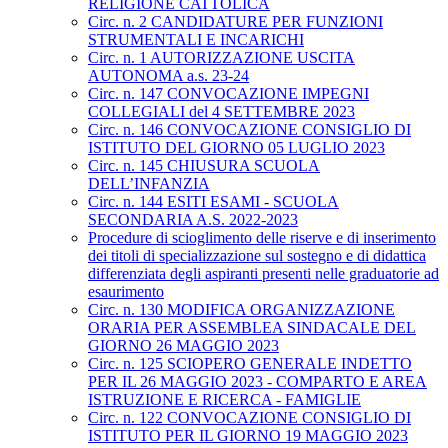
RELIGIONE CATTOLICA
Circ. n. 2 CANDIDATURE PER FUNZIONI
STRUMENTALI E INCARICHI
Circ. n. 1 AUTORIZZAZIONE USCITA
AUTONOMA a.s. 23-24
Circ. n. 147 CONVOCAZIONE IMPEGNI
COLLEGIALI del 4 SETTEMBRE 2023
Circ. n. 146 CONVOCAZIONE CONSIGLIO DI
ISTITUTO DEL GIORNO 05 LUGLIO 2023
Circ. n. 145 CHIUSURA SCUOLA
DELL’INFANZIA
Circ. n. 144 ESITI ESAMI - SCUOLA
SECONDARIA A.S. 2022-2023
Procedure di scioglimento delle riserve e di inserimento
dei titoli di specializzazione sul sostegno e di didattica
differenziata degli aspiranti presenti nelle graduatorie ad
esaurimento
Circ. n. 130 MODIFICA ORGANIZZAZIONE
ORARIA PER ASSEMBLEA SINDACALE DEL
GIORNO 26 MAGGIO 2023
Circ. n. 125 SCIOPERO GENERALE INDETTO
PER IL 26 MAGGIO 2023 - COMPARTO E AREA
ISTRUZIONE E RICERCA - FAMIGLIE
Circ. n. 122 CONVOCAZIONE CONSIGLIO DI
ISTITUTO PER IL GIORNO 19 MAGGIO 2023