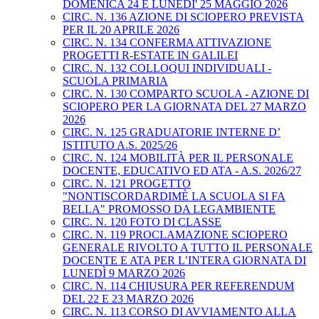
DOMENICA 24 E LUNEDI' 25 MAGGIO 2026
CIRC. N. 136 AZIONE DI SCIOPERO PREVISTA
PER IL 20 APRILE 2026
CIRC. N. 134 CONFERMA ATTIVAZIONE
PROGETTI R-ESTATE IN GALILEI
CIRC. N. 132 COLLOQUI INDIVIDUALI -
SCUOLA PRIMARIA
CIRC. N. 130 COMPARTO SCUOLA - AZIONE DI
SCIOPERO PER LA GIORNATA DEL 27 MARZO
2026
CIRC. N. 125 GRADUATORIE INTERNE D’
ISTITUTO A.S. 2025/26
CIRC. N. 124 MOBILITÀ PER IL PERSONALE
DOCENTE, EDUCATIVO ED ATA - A.S. 2026/27
CIRC. N. 121 PROGETTO
"NONTISCORDARDIMÈ LA SCUOLA SI FA
BELLA" PROMOSSO DA LEGAMBIENTE
CIRC. N. 120 FOTO DI CLASSE
CIRC. N. 119 PROCLAMAZIONE SCIOPERO
GENERALE RIVOLTO A TUTTO IL PERSONALE
DOCENTE E ATA PER L’INTERA GIORNATA DI
LUNEDÌ 9 MARZO 2026
CIRC. N. 114 CHIUSURA PER REFERENDUM
DEL 22 E 23 MARZO 2026
CIRC. N. 113 CORSO DI AVVIAMENTO ALLA