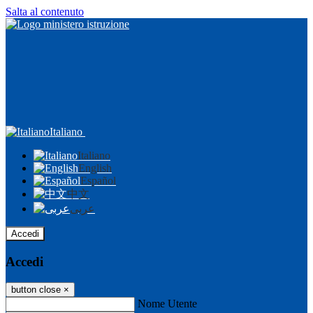
Salta al contenuto
Italiano
Italiano
English
Español
中文
عربى
Accedi
Accedi
button close
×
Nome Utente