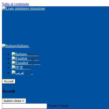
Salta al contenuto
Italiano
Italiano
English
Español
中文
عربى
Accedi
Accedi
button close
×
Nome Utente