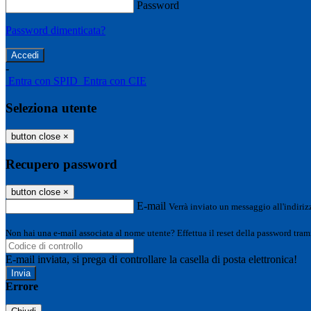
Password
Password dimenticata?
-
Entra con SPID
Entra con CIE
Seleziona utente
button close
×
Recupero password
button close
×
E-mail
Verrà inviato un messaggio all'indirizz
Non hai una e-mail associata al nome utente? Effettua il reset della password tram
E-mail inviata, si prega di controllare la casella di posta elettronica!
Errore