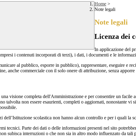
Home
>
Note legali
Note legali
Licenza dei c
In applicazione del pr
si i contenuti incorporati di terzi), i dati, i documenti e le informazi
comunicare al pubblico, esporre in pubblico), rappresentare, eseguire e r
 fine, anche commerciale con il solo onere di attribuzione, senza apporre 
enti una visione completa dell'Amministrazione e per consentire un facile ac
ono talvolta non essere esaurienti, completi o aggiornati, nonostante vi
possibile.
izi dell’Istituzione scolastica non hanno alcun controllo e per i quali la
 tecnici. Parte dei dati o delle informazioni presenti nel sito potrebbero 
 non subisca interruzioni o che non sia in altro modo influenzato da tali 