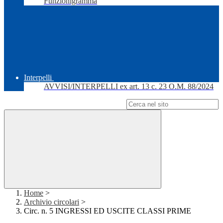
Funzionigramma
Interpelli
AVVISI/INTERPELLI ex art. 13 c. 23 O.M. 88/2024
Campo di ricerca per le pagine del sito
Home
>
Archivio circolari
>
Circ. n. 5 INGRESSI ED USCITE CLASSI PRIME