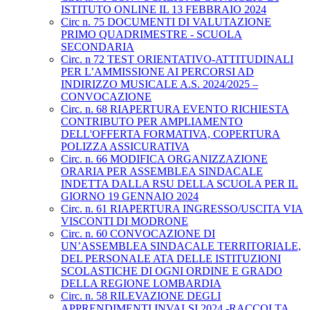
ISTITUTO ONLINE IL 13 FEBBRAIO 2024
Circ n. 75 DOCUMENTI DI VALUTAZIONE
PRIMO QUADRIMESTRE - SCUOLA
SECONDARIA
Circ. n 72 TEST ORIENTATIVO-ATTITUDINALI
PER L’AMMISSIONE AI PERCORSI AD
INDIRIZZO MUSICALE A.S. 2024/2025 –
CONVOCAZIONE
Circ. n. 68 RIAPERTURA EVENTO RICHIESTA
CONTRIBUTO PER AMPLIAMENTO
DELL'OFFERTA FORMATIVA, COPERTURA
POLIZZA ASSICURATIVA
Circ. n. 66 MODIFICA ORGANIZZAZIONE
ORARIA PER ASSEMBLEA SINDACALE
INDETTA DALLA RSU DELLA SCUOLA PER IL
GIORNO 19 GENNAIO 2024
Circ. n. 61 RIAPERTURA INGRESSO/USCITA VIA
VISCONTI DI MODRONE
Circ. n. 60 CONVOCAZIONE DI
UN’ASSEMBLEA SINDACALE TERRITORIALE,
DEL PERSONALE ATA DELLE ISTITUZIONI
SCOLASTICHE DI OGNI ORDINE E GRADO
DELLA REGIONE LOMBARDIA
Circ. n. 58 RILEVAZIONE DEGLI
APPRENDIMENTI INVALSI 2024 -RACCOLTA