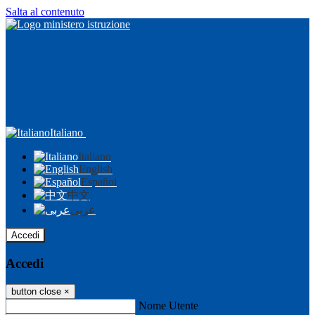
Salta al contenuto
Italiano
Italiano
English
Español
中文
عربى
Accedi
Accedi
button close
×
Nome Utente