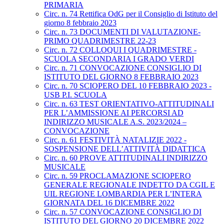
PRIMARIA
Circ. n. 74 Rettifica OdG per il Consiglio di Istituto del
giorno 8 febbraio 2023
Circ. n. 73 DOCUMENTI DI VALUTAZIONE-
PRIMO QUADRIMESTRE 22-23
Circ. n. 72 COLLOQUI I QUADRIMESTRE -
SCUOLA SECONDARIA I GRADO VERDI
Circ. n. 71 CONVOCAZIONE CONSIGLIO DI
ISTITUTO DEL GIORNO 8 FEBBRAIO 2023
Circ. n. 70 SCIOPERO DEL 10 FEBBRAIO 2023 -
USB P.I. SCUOLA
Circ. n. 63 TEST ORIENTATIVO-ATTITUDINALI
PER L’AMMISSIONE AI PERCORSI AD
INDIRIZZO MUSICALE A.S. 2023/2024 –
CONVOCAZIONE
Circ. n. 61 FESTIVITÀ NATALIZIE 2022 -
SOSPENSIONE DELL’ATTIVITÀ DIDATTICA
Circ. n. 60 PROVE ATTITUDINALI INDIRIZZO
MUSICALE
Circ. n. 59 PROCLAMAZIONE SCIOPERO
GENERALE REGIONALE INDETTO DA CGIL E
UIL REGIONE LOMBARDIA PER L’INTERA
GIORNATA DEL 16 DICEMBRE 2022
Circ. n. 57 CONVOCAZIONE CONSIGLIO DI
ISTITUTO DEL GIORNO 20 DICEMBRE 2022