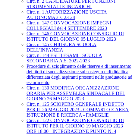
Circ. n. 2 CANDIDATURE PER FUNZIONI
STRUMENTALI E INCARICHI
Circ. n. 1 AUTORIZZAZIONE USCITA
AUTONOMA a.s. 23-24
Circ. n. 147 CONVOCAZIONE IMPEGNI
COLLEGIALI del 4 SETTEMBRE 2023
Circ. n. 146 CONVOCAZIONE CONSIGLIO DI
ISTITUTO DEL GIORNO 05 LUGLIO 2023
Circ. n. 145 CHIUSURA SCUOLA
DELL’INFANZIA
Circ. n. 144 ESITI ESAMI - SCUOLA
SECONDARIA A.S. 2022-2023
Procedure di scioglimento delle riserve e di inserimento
dei titoli di specializzazione sul sostegno e di didattica
differenziata degli aspiranti presenti nelle graduatorie ad
esaurimento
Circ. n. 130 MODIFICA ORGANIZZAZIONE
ORARIA PER ASSEMBLEA SINDACALE DEL
GIORNO 26 MAGGIO 2023
Circ. n. 125 SCIOPERO GENERALE INDETTO
PER IL 26 MAGGIO 2023 - COMPARTO E AREA
ISTRUZIONE E RICERCA - FAMIGLIE
Circ. n. 122 CONVOCAZIONE CONSIGLIO DI
ISTITUTO PER IL GIORNO 19 MAGGIO 2023
ORE 18.00 - INTEGRAZIONE PUNTO N. 4