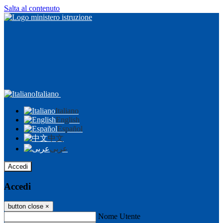
Salta al contenuto
Italiano
Italiano
English
Español
中文
عربى
Accedi
Accedi
button close
×
Nome Utente