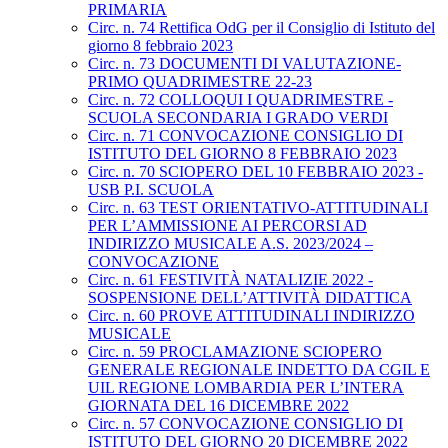
PRIMARIA
Circ. n. 74 Rettifica OdG per il Consiglio di Istituto del
giorno 8 febbraio 2023
Circ. n. 73 DOCUMENTI DI VALUTAZIONE-
PRIMO QUADRIMESTRE 22-23
Circ. n. 72 COLLOQUI I QUADRIMESTRE -
SCUOLA SECONDARIA I GRADO VERDI
Circ. n. 71 CONVOCAZIONE CONSIGLIO DI
ISTITUTO DEL GIORNO 8 FEBBRAIO 2023
Circ. n. 70 SCIOPERO DEL 10 FEBBRAIO 2023 -
USB P.I. SCUOLA
Circ. n. 63 TEST ORIENTATIVO-ATTITUDINALI
PER L’AMMISSIONE AI PERCORSI AD
INDIRIZZO MUSICALE A.S. 2023/2024 –
CONVOCAZIONE
Circ. n. 61 FESTIVITÀ NATALIZIE 2022 -
SOSPENSIONE DELL’ATTIVITÀ DIDATTICA
Circ. n. 60 PROVE ATTITUDINALI INDIRIZZO
MUSICALE
Circ. n. 59 PROCLAMAZIONE SCIOPERO
GENERALE REGIONALE INDETTO DA CGIL E
UIL REGIONE LOMBARDIA PER L’INTERA
GIORNATA DEL 16 DICEMBRE 2022
Circ. n. 57 CONVOCAZIONE CONSIGLIO DI
ISTITUTO DEL GIORNO 20 DICEMBRE 2022