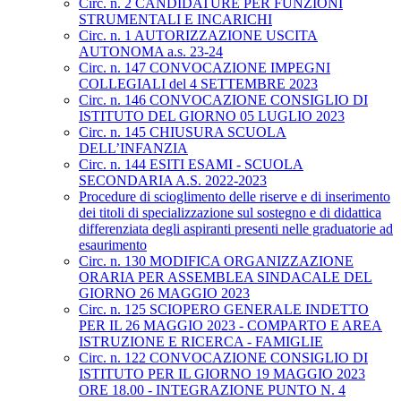
Circ. n. 2 CANDIDATURE PER FUNZIONI
STRUMENTALI E INCARICHI
Circ. n. 1 AUTORIZZAZIONE USCITA
AUTONOMA a.s. 23-24
Circ. n. 147 CONVOCAZIONE IMPEGNI
COLLEGIALI del 4 SETTEMBRE 2023
Circ. n. 146 CONVOCAZIONE CONSIGLIO DI
ISTITUTO DEL GIORNO 05 LUGLIO 2023
Circ. n. 145 CHIUSURA SCUOLA
DELL’INFANZIA
Circ. n. 144 ESITI ESAMI - SCUOLA
SECONDARIA A.S. 2022-2023
Procedure di scioglimento delle riserve e di inserimento
dei titoli di specializzazione sul sostegno e di didattica
differenziata degli aspiranti presenti nelle graduatorie ad
esaurimento
Circ. n. 130 MODIFICA ORGANIZZAZIONE
ORARIA PER ASSEMBLEA SINDACALE DEL
GIORNO 26 MAGGIO 2023
Circ. n. 125 SCIOPERO GENERALE INDETTO
PER IL 26 MAGGIO 2023 - COMPARTO E AREA
ISTRUZIONE E RICERCA - FAMIGLIE
Circ. n. 122 CONVOCAZIONE CONSIGLIO DI
ISTITUTO PER IL GIORNO 19 MAGGIO 2023
ORE 18.00 - INTEGRAZIONE PUNTO N. 4