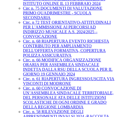
ISTITUTO ONLINE IL 13 FEBBRAIO 2024
Circ n. 75 DOCUMENTI DI VALUTAZIONE
PRIMO QUADRIMESTRE - SCUOLA
SECONDARIA
Circ. n 72 TEST ORIENTATIVO-ATTITUDINALI
PER L’AMMISSIONE AI PERCORSI AD
INDIRIZZO MUSICALE A.S. 2024/2025 –
CONVOCAZIONE
Circ. n. 68 RIAPERTURA EVENTO RICHIESTA
CONTRIBUTO PER AMPLIAMENTO
DELL'OFFERTA FORMATIVA, COPERTURA
POLIZZA ASSICURATIVA
Circ. n. 66 MODIFICA ORGANIZZAZIONE
ORARIA PER ASSEMBLEA SINDACALE
INDETTA DALLA RSU DELLA SCUOLA PER IL
GIORNO 19 GENNAIO 2024
Circ. n. 61 RIAPERTURA INGRESSO/USCITA VIA
VISCONTI DI MODRONE
Circ. n. 60 CONVOCAZIONE DI
UN’ASSEMBLEA SINDACALE TERRITORIALE,
DEL PERSONALE ATA DELLE ISTITUZIONI
SCOLASTICHE DI OGNI ORDINE E GRADO
DELLA REGIONE LOMBARDIA
Circ. n. 58 RILEVAZIONE DEGLI
APPRENDIMENTI INVALSI 2024 -RACCOLTA