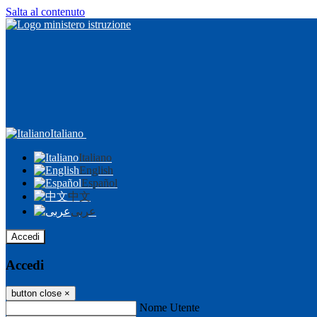
Salta al contenuto
Italiano
Italiano
English
Español
中文
عربى
Accedi
Accedi
button close
×
Nome Utente