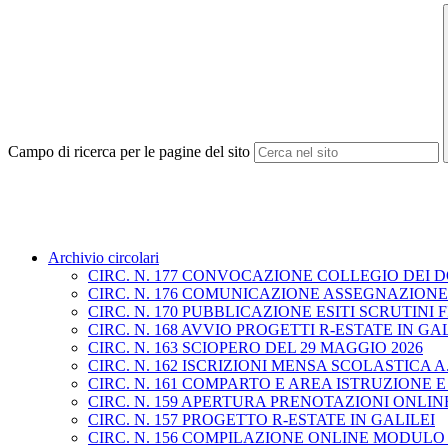
Campo di ricerca per le pagine del sito
Archivio circolari
CIRC. N. 177 CONVOCAZIONE COLLEGIO DEI D
CIRC. N. 176 COMUNICAZIONE ASSEGNAZION
CIRC. N. 170 PUBBLICAZIONE ESITI SCRUTIN
CIRC. N. 168 AVVIO PROGETTI R-ESTATE IN GA
CIRC. N. 163 SCIOPERO DEL 29 MAGGIO 2026
CIRC. N. 162 ISCRIZIONI MENSA SCOLASTICA A.S
CIRC. N. 161 COMPARTO E AREA ISTRUZIONE 
CIRC. N. 159 APERTURA PRENOTAZIONI ONLINE 
CIRC. N. 157 PROGETTO R-ESTATE IN GALILEI
CIRC. N. 156 COMPILAZIONE ONLINE MODULO 