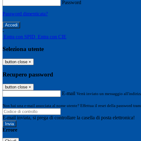
Password
Password dimenticata?
-
Entra con SPID
Entra con CIE
Seleziona utente
button close
×
Recupero password
button close
×
E-mail
Verrà inviato un messaggio all'indirizz
Non hai una e-mail associata al nome utente? Effettua il reset della password tram
E-mail inviata, si prega di controllare la casella di posta elettronica!
Errore