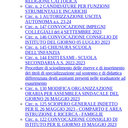
RELIGIONE CATTOLICA
Circ. n. 2 CANDIDATURE PER FUNZIONI
STRUMENTALI E INCARICHI
Circ. n. 1 AUTORIZZAZIONE USCITA
AUTONOMA a.s. 23-24
Circ. n. 147 CONVOCAZIONE IMPEGNI
COLLEGIALI del 4 SETTEMBRE 2023
Circ. n. 146 CONVOCAZIONE CONSIGLIO DI
ISTITUTO DEL GIORNO 05 LUGLIO 2023
Circ. n. 145 CHIUSURA SCUOLA
DELL’INFANZIA
Circ. n. 144 ESITI ESAMI - SCUOLA
SECONDARIA A.S. 2022-2023
Procedure di scioglimento delle riserve e di inserimento
dei titoli di specializzazione sul sostegno e di didattica
differenziata degli aspiranti presenti nelle graduatorie ad
esaurimento
Circ. n. 130 MODIFICA ORGANIZZAZIONE
ORARIA PER ASSEMBLEA SINDACALE DEL
GIORNO 26 MAGGIO 2023
Circ. n. 125 SCIOPERO GENERALE INDETTO
PER IL 26 MAGGIO 2023 - COMPARTO E AREA
ISTRUZIONE E RICERCA - FAMIGLIE
Circ. n. 122 CONVOCAZIONE CONSIGLIO DI
ISTITUTO PER IL GIORNO 19 MAGGIO 2023