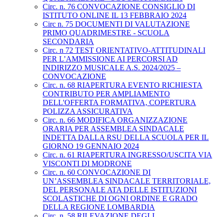
Circ. n. 76 CONVOCAZIONE CONSIGLIO DI
ISTITUTO ONLINE IL 13 FEBBRAIO 2024
Circ n. 75 DOCUMENTI DI VALUTAZIONE
PRIMO QUADRIMESTRE - SCUOLA
SECONDARIA
Circ. n 72 TEST ORIENTATIVO-ATTITUDINALI
PER L’AMMISSIONE AI PERCORSI AD
INDIRIZZO MUSICALE A.S. 2024/2025 –
CONVOCAZIONE
Circ. n. 68 RIAPERTURA EVENTO RICHIESTA
CONTRIBUTO PER AMPLIAMENTO
DELL'OFFERTA FORMATIVA, COPERTURA
POLIZZA ASSICURATIVA
Circ. n. 66 MODIFICA ORGANIZZAZIONE
ORARIA PER ASSEMBLEA SINDACALE
INDETTA DALLA RSU DELLA SCUOLA PER IL
GIORNO 19 GENNAIO 2024
Circ. n. 61 RIAPERTURA INGRESSO/USCITA VIA
VISCONTI DI MODRONE
Circ. n. 60 CONVOCAZIONE DI
UN’ASSEMBLEA SINDACALE TERRITORIALE,
DEL PERSONALE ATA DELLE ISTITUZIONI
SCOLASTICHE DI OGNI ORDINE E GRADO
DELLA REGIONE LOMBARDIA
Circ. n. 58 RILEVAZIONE DEGLI