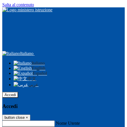
Salta al contenuto
Italiano
Italiano
English
Español
中文
عربى
Accedi
Accedi
button close
×
Nome Utente