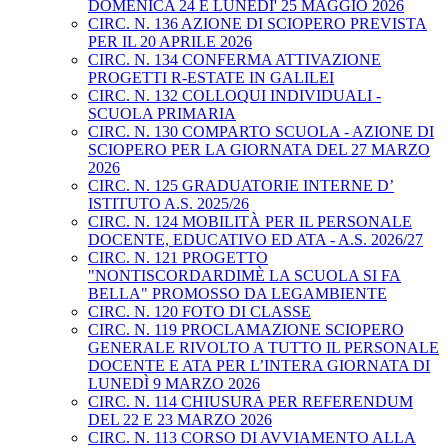
DOMENICA 24 E LUNEDI' 25 MAGGIO 2026
CIRC. N. 136 AZIONE DI SCIOPERO PREVISTA
PER IL 20 APRILE 2026
CIRC. N. 134 CONFERMA ATTIVAZIONE
PROGETTI R-ESTATE IN GALILEI
CIRC. N. 132 COLLOQUI INDIVIDUALI -
SCUOLA PRIMARIA
CIRC. N. 130 COMPARTO SCUOLA - AZIONE DI
SCIOPERO PER LA GIORNATA DEL 27 MARZO
2026
CIRC. N. 125 GRADUATORIE INTERNE D’
ISTITUTO A.S. 2025/26
CIRC. N. 124 MOBILITÀ PER IL PERSONALE
DOCENTE, EDUCATIVO ED ATA - A.S. 2026/27
CIRC. N. 121 PROGETTO
"NONTISCORDARDIMÈ LA SCUOLA SI FA
BELLA" PROMOSSO DA LEGAMBIENTE
CIRC. N. 120 FOTO DI CLASSE
CIRC. N. 119 PROCLAMAZIONE SCIOPERO
GENERALE RIVOLTO A TUTTO IL PERSONALE
DOCENTE E ATA PER L’INTERA GIORNATA DI
LUNEDÌ 9 MARZO 2026
CIRC. N. 114 CHIUSURA PER REFERENDUM
DEL 22 E 23 MARZO 2026
CIRC. N. 113 CORSO DI AVVIAMENTO ALLA