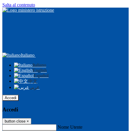
Salta al contenuto
Italiano
Italiano
English
Español
中文
عربى
Accedi
Accedi
button close
×
Nome Utente