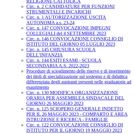
RELIGIONE CATTOLICA
Circ. n. 2 CANDIDATURE PER FUNZIONI
STRUMENTALI E INCARICHI
Circ. n. 1 AUTORIZZAZIONE USCITA
AUTONOMA a.s. 23-24
Circ. n. 147 CONVOCAZIONE IMPEGNI
COLLEGIALI del 4 SETTEMBRE 2023
Circ. n. 146 CONVOCAZIONE CONSIGLIO DI
ISTITUTO DEL GIORNO 05 LUGLIO 2023
Circ. n. 145 CHIUSURA SCUOLA
DELL’INFANZIA
Circ. n. 144 ESITI ESAMI - SCUOLA
SECONDARIA A.S. 2022-2023
Procedure di scioglimento delle riserve e di inserimento
dei titoli di specializzazione sul sostegno e di didattica
differenziata degli aspiranti presenti nelle graduatorie ad
esaurimento
Circ. n. 130 MODIFICA ORGANIZZAZIONE
ORARIA PER ASSEMBLEA SINDACALE DEL
GIORNO 26 MAGGIO 2023
Circ. n. 125 SCIOPERO GENERALE INDETTO
PER IL 26 MAGGIO 2023 - COMPARTO E AREA
ISTRUZIONE E RICERCA - FAMIGLIE
Circ. n. 122 CONVOCAZIONE CONSIGLIO DI
ISTITUTO PER IL GIORNO 19 MAGGIO 2023