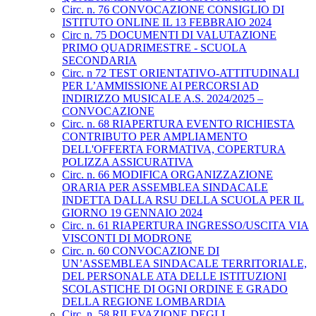
Circ. n. 76 CONVOCAZIONE CONSIGLIO DI
ISTITUTO ONLINE IL 13 FEBBRAIO 2024
Circ n. 75 DOCUMENTI DI VALUTAZIONE
PRIMO QUADRIMESTRE - SCUOLA
SECONDARIA
Circ. n 72 TEST ORIENTATIVO-ATTITUDINALI
PER L’AMMISSIONE AI PERCORSI AD
INDIRIZZO MUSICALE A.S. 2024/2025 –
CONVOCAZIONE
Circ. n. 68 RIAPERTURA EVENTO RICHIESTA
CONTRIBUTO PER AMPLIAMENTO
DELL'OFFERTA FORMATIVA, COPERTURA
POLIZZA ASSICURATIVA
Circ. n. 66 MODIFICA ORGANIZZAZIONE
ORARIA PER ASSEMBLEA SINDACALE
INDETTA DALLA RSU DELLA SCUOLA PER IL
GIORNO 19 GENNAIO 2024
Circ. n. 61 RIAPERTURA INGRESSO/USCITA VIA
VISCONTI DI MODRONE
Circ. n. 60 CONVOCAZIONE DI
UN’ASSEMBLEA SINDACALE TERRITORIALE,
DEL PERSONALE ATA DELLE ISTITUZIONI
SCOLASTICHE DI OGNI ORDINE E GRADO
DELLA REGIONE LOMBARDIA
Circ. n. 58 RILEVAZIONE DEGLI