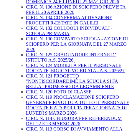
DOMENICA 24 E LUNEDI' 25 MAGGIO 2026
CIRC. N. 136 AZIONE DI SCIOPERO PREVISTA
PER IL 20 APRILE 2026
CIRC. N. 134 CONFERMA ATTIVAZIONE
PROGETTI R-ESTATE IN GALILEI
CIRC. N. 132 COLLOQUI INDIVIDUALI -
SCUOLA PRIMARIA
CIRC. N. 130 COMPARTO SCUOLA - AZIONE DI
SCIOPERO PER LA GIORNATA DEL 27 MARZO
2026
CIRC. N. 125 GRADUATORIE INTERNE D’
ISTITUTO A.S. 2025/26
CIRC. N. 124 MOBILITÀ PER IL PERSONALE
DOCENTE, EDUCATIVO ED ATA - A.S. 2026/27
CIRC. N. 121 PROGETTO
"NONTISCORDARDIMÈ LA SCUOLA SI FA
BELLA" PROMOSSO DA LEGAMBIENTE
CIRC. N. 120 FOTO DI CLASSE
CIRC. N. 119 PROCLAMAZIONE SCIOPERO
GENERALE RIVOLTO A TUTTO IL PERSONALE
DOCENTE E ATA PER L’INTERA GIORNATA DI
LUNEDÌ 9 MARZO 2026
CIRC. N. 114 CHIUSURA PER REFERENDUM
DEL 22 E 23 MARZO 2026
CIRC. N. 113 CORSO DI AVVIAMENTO ALLA