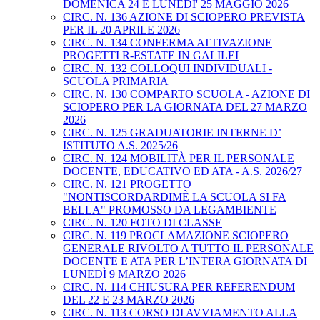
DOMENICA 24 E LUNEDI' 25 MAGGIO 2026
CIRC. N. 136 AZIONE DI SCIOPERO PREVISTA
PER IL 20 APRILE 2026
CIRC. N. 134 CONFERMA ATTIVAZIONE
PROGETTI R-ESTATE IN GALILEI
CIRC. N. 132 COLLOQUI INDIVIDUALI -
SCUOLA PRIMARIA
CIRC. N. 130 COMPARTO SCUOLA - AZIONE DI
SCIOPERO PER LA GIORNATA DEL 27 MARZO
2026
CIRC. N. 125 GRADUATORIE INTERNE D’
ISTITUTO A.S. 2025/26
CIRC. N. 124 MOBILITÀ PER IL PERSONALE
DOCENTE, EDUCATIVO ED ATA - A.S. 2026/27
CIRC. N. 121 PROGETTO
"NONTISCORDARDIMÈ LA SCUOLA SI FA
BELLA" PROMOSSO DA LEGAMBIENTE
CIRC. N. 120 FOTO DI CLASSE
CIRC. N. 119 PROCLAMAZIONE SCIOPERO
GENERALE RIVOLTO A TUTTO IL PERSONALE
DOCENTE E ATA PER L’INTERA GIORNATA DI
LUNEDÌ 9 MARZO 2026
CIRC. N. 114 CHIUSURA PER REFERENDUM
DEL 22 E 23 MARZO 2026
CIRC. N. 113 CORSO DI AVVIAMENTO ALLA