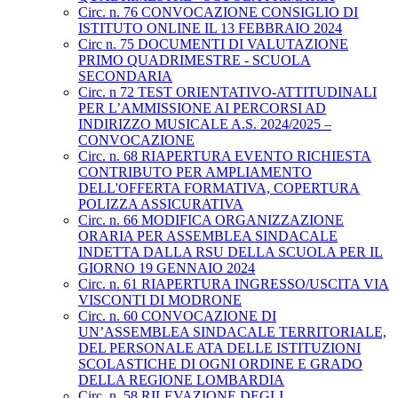
Circ. n. 76 CONVOCAZIONE CONSIGLIO DI
ISTITUTO ONLINE IL 13 FEBBRAIO 2024
Circ n. 75 DOCUMENTI DI VALUTAZIONE
PRIMO QUADRIMESTRE - SCUOLA
SECONDARIA
Circ. n 72 TEST ORIENTATIVO-ATTITUDINALI
PER L’AMMISSIONE AI PERCORSI AD
INDIRIZZO MUSICALE A.S. 2024/2025 –
CONVOCAZIONE
Circ. n. 68 RIAPERTURA EVENTO RICHIESTA
CONTRIBUTO PER AMPLIAMENTO
DELL'OFFERTA FORMATIVA, COPERTURA
POLIZZA ASSICURATIVA
Circ. n. 66 MODIFICA ORGANIZZAZIONE
ORARIA PER ASSEMBLEA SINDACALE
INDETTA DALLA RSU DELLA SCUOLA PER IL
GIORNO 19 GENNAIO 2024
Circ. n. 61 RIAPERTURA INGRESSO/USCITA VIA
VISCONTI DI MODRONE
Circ. n. 60 CONVOCAZIONE DI
UN’ASSEMBLEA SINDACALE TERRITORIALE,
DEL PERSONALE ATA DELLE ISTITUZIONI
SCOLASTICHE DI OGNI ORDINE E GRADO
DELLA REGIONE LOMBARDIA
Circ. n. 58 RILEVAZIONE DEGLI