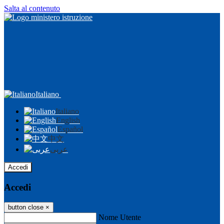
Salta al contenuto
Italiano
Italiano
English
Español
中文
عربى
Accedi
Accedi
button close
×
Nome Utente