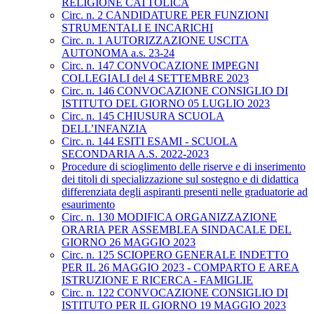
RELIGIONE CATTOLICA
Circ. n. 2 CANDIDATURE PER FUNZIONI
STRUMENTALI E INCARICHI
Circ. n. 1 AUTORIZZAZIONE USCITA
AUTONOMA a.s. 23-24
Circ. n. 147 CONVOCAZIONE IMPEGNI
COLLEGIALI del 4 SETTEMBRE 2023
Circ. n. 146 CONVOCAZIONE CONSIGLIO DI
ISTITUTO DEL GIORNO 05 LUGLIO 2023
Circ. n. 145 CHIUSURA SCUOLA
DELL’INFANZIA
Circ. n. 144 ESITI ESAMI - SCUOLA
SECONDARIA A.S. 2022-2023
Procedure di scioglimento delle riserve e di inserimento
dei titoli di specializzazione sul sostegno e di didattica
differenziata degli aspiranti presenti nelle graduatorie ad
esaurimento
Circ. n. 130 MODIFICA ORGANIZZAZIONE
ORARIA PER ASSEMBLEA SINDACALE DEL
GIORNO 26 MAGGIO 2023
Circ. n. 125 SCIOPERO GENERALE INDETTO
PER IL 26 MAGGIO 2023 - COMPARTO E AREA
ISTRUZIONE E RICERCA - FAMIGLIE
Circ. n. 122 CONVOCAZIONE CONSIGLIO DI
ISTITUTO PER IL GIORNO 19 MAGGIO 2023