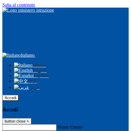
Salta al contenuto
Italiano
Italiano
English
Español
中文
عربى
Accedi
Accedi
button close
×
Nome Utente