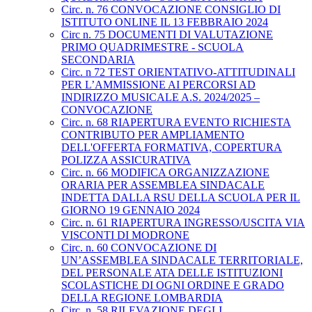
Circ. n. 76 CONVOCAZIONE CONSIGLIO DI
ISTITUTO ONLINE IL 13 FEBBRAIO 2024
Circ n. 75 DOCUMENTI DI VALUTAZIONE
PRIMO QUADRIMESTRE - SCUOLA
SECONDARIA
Circ. n 72 TEST ORIENTATIVO-ATTITUDINALI
PER L’AMMISSIONE AI PERCORSI AD
INDIRIZZO MUSICALE A.S. 2024/2025 –
CONVOCAZIONE
Circ. n. 68 RIAPERTURA EVENTO RICHIESTA
CONTRIBUTO PER AMPLIAMENTO
DELL'OFFERTA FORMATIVA, COPERTURA
POLIZZA ASSICURATIVA
Circ. n. 66 MODIFICA ORGANIZZAZIONE
ORARIA PER ASSEMBLEA SINDACALE
INDETTA DALLA RSU DELLA SCUOLA PER IL
GIORNO 19 GENNAIO 2024
Circ. n. 61 RIAPERTURA INGRESSO/USCITA VIA
VISCONTI DI MODRONE
Circ. n. 60 CONVOCAZIONE DI
UN’ASSEMBLEA SINDACALE TERRITORIALE,
DEL PERSONALE ATA DELLE ISTITUZIONI
SCOLASTICHE DI OGNI ORDINE E GRADO
DELLA REGIONE LOMBARDIA
Circ. n. 58 RILEVAZIONE DEGLI