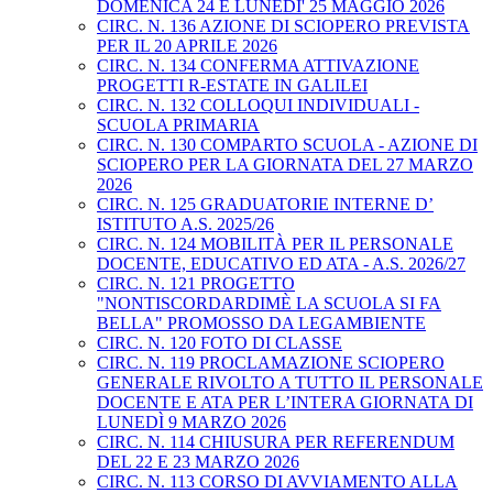
DOMENICA 24 E LUNEDI' 25 MAGGIO 2026
CIRC. N. 136 AZIONE DI SCIOPERO PREVISTA
PER IL 20 APRILE 2026
CIRC. N. 134 CONFERMA ATTIVAZIONE
PROGETTI R-ESTATE IN GALILEI
CIRC. N. 132 COLLOQUI INDIVIDUALI -
SCUOLA PRIMARIA
CIRC. N. 130 COMPARTO SCUOLA - AZIONE DI
SCIOPERO PER LA GIORNATA DEL 27 MARZO
2026
CIRC. N. 125 GRADUATORIE INTERNE D’
ISTITUTO A.S. 2025/26
CIRC. N. 124 MOBILITÀ PER IL PERSONALE
DOCENTE, EDUCATIVO ED ATA - A.S. 2026/27
CIRC. N. 121 PROGETTO
"NONTISCORDARDIMÈ LA SCUOLA SI FA
BELLA" PROMOSSO DA LEGAMBIENTE
CIRC. N. 120 FOTO DI CLASSE
CIRC. N. 119 PROCLAMAZIONE SCIOPERO
GENERALE RIVOLTO A TUTTO IL PERSONALE
DOCENTE E ATA PER L’INTERA GIORNATA DI
LUNEDÌ 9 MARZO 2026
CIRC. N. 114 CHIUSURA PER REFERENDUM
DEL 22 E 23 MARZO 2026
CIRC. N. 113 CORSO DI AVVIAMENTO ALLA