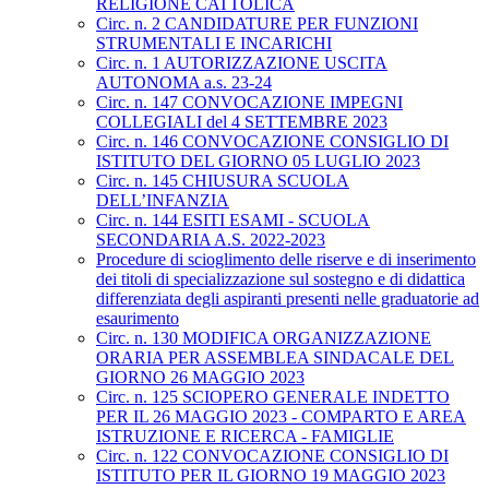
RELIGIONE CATTOLICA
Circ. n. 2 CANDIDATURE PER FUNZIONI
STRUMENTALI E INCARICHI
Circ. n. 1 AUTORIZZAZIONE USCITA
AUTONOMA a.s. 23-24
Circ. n. 147 CONVOCAZIONE IMPEGNI
COLLEGIALI del 4 SETTEMBRE 2023
Circ. n. 146 CONVOCAZIONE CONSIGLIO DI
ISTITUTO DEL GIORNO 05 LUGLIO 2023
Circ. n. 145 CHIUSURA SCUOLA
DELL’INFANZIA
Circ. n. 144 ESITI ESAMI - SCUOLA
SECONDARIA A.S. 2022-2023
Procedure di scioglimento delle riserve e di inserimento
dei titoli di specializzazione sul sostegno e di didattica
differenziata degli aspiranti presenti nelle graduatorie ad
esaurimento
Circ. n. 130 MODIFICA ORGANIZZAZIONE
ORARIA PER ASSEMBLEA SINDACALE DEL
GIORNO 26 MAGGIO 2023
Circ. n. 125 SCIOPERO GENERALE INDETTO
PER IL 26 MAGGIO 2023 - COMPARTO E AREA
ISTRUZIONE E RICERCA - FAMIGLIE
Circ. n. 122 CONVOCAZIONE CONSIGLIO DI
ISTITUTO PER IL GIORNO 19 MAGGIO 2023