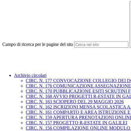
Campo di ricerca per le pagine del sito
Archivio circolari
CIRC. N. 177 CONVOCAZIONE COLLEGIO DEI D
CIRC. N. 176 COMUNICAZIONE ASSEGNAZION
CIRC. N. 170 PUBBLICAZIONE ESITI SCRUTIN
CIRC. N. 168 AVVIO PROGETTI R-ESTATE IN GA
CIRC. N. 163 SCIOPERO DEL 29 MAGGIO 2026
CIRC. N. 162 ISCRIZIONI MENSA SCOLASTICA A.S
CIRC. N. 161 COMPARTO E AREA ISTRUZIONE 
CIRC. N. 159 APERTURA PRENOTAZIONI ONLINE 
CIRC. N. 157 PROGETTO R-ESTATE IN GALILEI
CIRC. N. 156 COMPILAZIONE ONLINE MODULO 