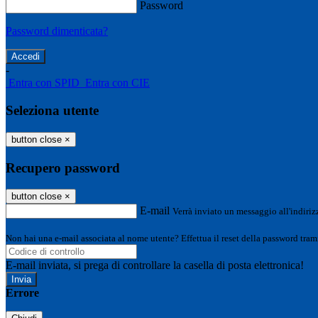
Password
Password dimenticata?
-
Entra con SPID
Entra con CIE
Seleziona utente
button close
×
Recupero password
button close
×
E-mail
Verrà inviato un messaggio all'indirizz
Non hai una e-mail associata al nome utente? Effettua il reset della password tram
E-mail inviata, si prega di controllare la casella di posta elettronica!
Errore