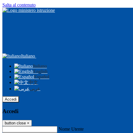
Salta al contenuto
Italiano
Italiano
English
Español
中文
عربى
Accedi
Accedi
button close
×
Nome Utente