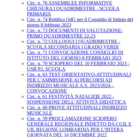
Circ. n. 76 ASSEMBLEE INFORMATIVE
CHIUSURA I QUADRIMESTRE - SCUOLA
PRIMARIA
Circ. n. 74 Rettifica OdG per il Consiglio di Istituto del
giorno 8 febbraio 2023
Circ. n. 73 DOCUMENTI DI VALUTAZIONE-
PRIMO QUADRIMESTRE 22-23
Circ. n. 72 COLLOQUI I QUADRIMESTRE -
SCUOLA SECONDARIA I GRADO VERDI
Circ. n. 71 CONVOCAZIONE CONSIGLIO DI
ISTITUTO DEL GIORNO 8 FEBBRAIO 2023
Circ. n. 70 SCIOPERO DEL 10 FEBBRAIO 2023 -
USB P.I. SCUOLA
Circ. n. 63 TEST ORIENTATIVO-ATTITUDINALI
PER L’AMMISSIONE AI PERCORSI AD
INDIRIZZO MUSICALE A.S. 2023/2024 –
CONVOCAZIONE
Circ. n. 61 FESTIVITÀ NATALIZIE 2022 -
SOSPENSIONE DELL’ATTIVITÀ DIDATTICA
Circ. n. 60 PROVE ATTITUDINALI INDIRIZZO
MUSICALE
Circ. n. 59 PROCLAMAZIONE SCIOPERO
GENERALE REGIONALE INDETTO DA CGIL E
UIL REGIONE LOMBARDIA PER L’INTERA
GIORNATA DEL 16 DICEMBRE 2022