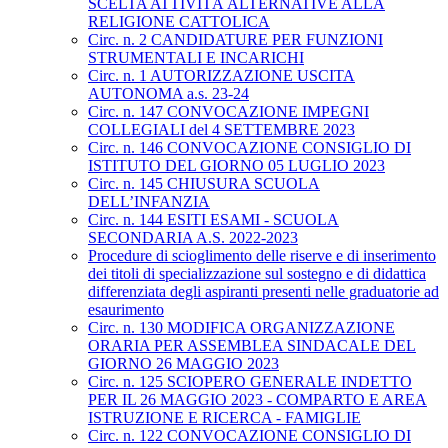
SCELTA ATTIVITÀ ALTERNATIVE ALLA
RELIGIONE CATTOLICA
Circ. n. 2 CANDIDATURE PER FUNZIONI
STRUMENTALI E INCARICHI
Circ. n. 1 AUTORIZZAZIONE USCITA
AUTONOMA a.s. 23-24
Circ. n. 147 CONVOCAZIONE IMPEGNI
COLLEGIALI del 4 SETTEMBRE 2023
Circ. n. 146 CONVOCAZIONE CONSIGLIO DI
ISTITUTO DEL GIORNO 05 LUGLIO 2023
Circ. n. 145 CHIUSURA SCUOLA
DELL’INFANZIA
Circ. n. 144 ESITI ESAMI - SCUOLA
SECONDARIA A.S. 2022-2023
Procedure di scioglimento delle riserve e di inserimento
dei titoli di specializzazione sul sostegno e di didattica
differenziata degli aspiranti presenti nelle graduatorie ad
esaurimento
Circ. n. 130 MODIFICA ORGANIZZAZIONE
ORARIA PER ASSEMBLEA SINDACALE DEL
GIORNO 26 MAGGIO 2023
Circ. n. 125 SCIOPERO GENERALE INDETTO
PER IL 26 MAGGIO 2023 - COMPARTO E AREA
ISTRUZIONE E RICERCA - FAMIGLIE
Circ. n. 122 CONVOCAZIONE CONSIGLIO DI