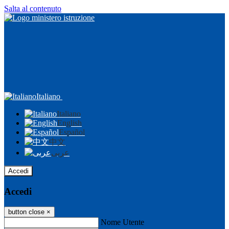
Salta al contenuto
Italiano
Italiano
English
Español
中文
عربى
Accedi
Accedi
button close
×
Nome Utente