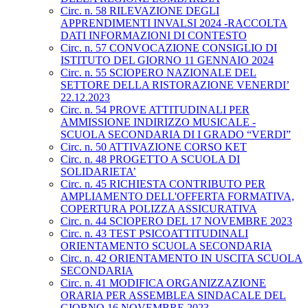
Circ. n. 58 RILEVAZIONE DEGLI
APPRENDIMENTI INVALSI 2024 -RACCOLTA
DATI INFORMAZIONI DI CONTESTO
Circ. n. 57 CONVOCAZIONE CONSIGLIO DI
ISTITUTO DEL GIORNO 11 GENNAIO 2024
Circ. n. 55 SCIOPERO NAZIONALE DEL
SETTORE DELLA RISTORAZIONE VENERDI’
22.12.2023
Circ. n. 54 PROVE ATTITUDINALI PER
AMMISSIONE INDIRIZZO MUSICALE -
SCUOLA SECONDARIA DI I GRADO “VERDI”
Circ. n. 50 ATTIVAZIONE CORSO KET
Circ. n. 48 PROGETTO A SCUOLA DI
SOLIDARIETA’
Circ. n. 45 RICHIESTA CONTRIBUTO PER
AMPLIAMENTO DELL'OFFERTA FORMATIVA,
COPERTURA POLIZZA ASSICURATIVA
Circ. n. 44 SCIOPERO DEL 17 NOVEMBRE 2023
Circ. n. 43 TEST PSICOATTITUDINALI
ORIENTAMENTO SCUOLA SECONDARIA
Circ. n. 42 ORIENTAMENTO IN USCITA SCUOLA
SECONDARIA
Circ. n. 41 MODIFICA ORGANIZZAZIONE
ORARIA PER ASSEMBLEA SINDACALE DEL
GIORNO 16 NOVEMBRE 2023