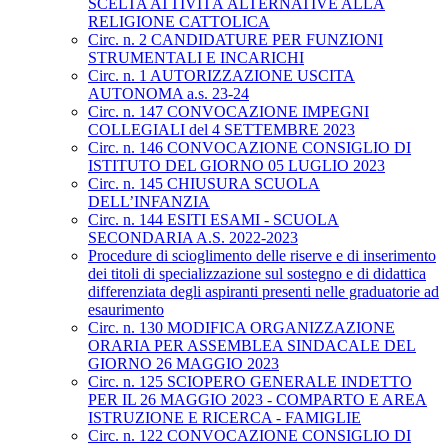
SCELTA ATTIVITÀ ALTERNATIVE ALLA
RELIGIONE CATTOLICA
Circ. n. 2 CANDIDATURE PER FUNZIONI
STRUMENTALI E INCARICHI
Circ. n. 1 AUTORIZZAZIONE USCITA
AUTONOMA a.s. 23-24
Circ. n. 147 CONVOCAZIONE IMPEGNI
COLLEGIALI del 4 SETTEMBRE 2023
Circ. n. 146 CONVOCAZIONE CONSIGLIO DI
ISTITUTO DEL GIORNO 05 LUGLIO 2023
Circ. n. 145 CHIUSURA SCUOLA
DELL’INFANZIA
Circ. n. 144 ESITI ESAMI - SCUOLA
SECONDARIA A.S. 2022-2023
Procedure di scioglimento delle riserve e di inserimento
dei titoli di specializzazione sul sostegno e di didattica
differenziata degli aspiranti presenti nelle graduatorie ad
esaurimento
Circ. n. 130 MODIFICA ORGANIZZAZIONE
ORARIA PER ASSEMBLEA SINDACALE DEL
GIORNO 26 MAGGIO 2023
Circ. n. 125 SCIOPERO GENERALE INDETTO
PER IL 26 MAGGIO 2023 - COMPARTO E AREA
ISTRUZIONE E RICERCA - FAMIGLIE
Circ. n. 122 CONVOCAZIONE CONSIGLIO DI