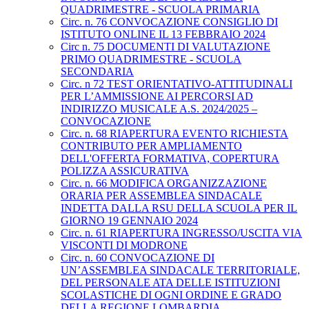
QUADRIMESTRE - SCUOLA PRIMARIA
Circ. n. 76 CONVOCAZIONE CONSIGLIO DI
ISTITUTO ONLINE IL 13 FEBBRAIO 2024
Circ n. 75 DOCUMENTI DI VALUTAZIONE
PRIMO QUADRIMESTRE - SCUOLA
SECONDARIA
Circ. n 72 TEST ORIENTATIVO-ATTITUDINALI
PER L’AMMISSIONE AI PERCORSI AD
INDIRIZZO MUSICALE A.S. 2024/2025 –
CONVOCAZIONE
Circ. n. 68 RIAPERTURA EVENTO RICHIESTA
CONTRIBUTO PER AMPLIAMENTO
DELL'OFFERTA FORMATIVA, COPERTURA
POLIZZA ASSICURATIVA
Circ. n. 66 MODIFICA ORGANIZZAZIONE
ORARIA PER ASSEMBLEA SINDACALE
INDETTA DALLA RSU DELLA SCUOLA PER IL
GIORNO 19 GENNAIO 2024
Circ. n. 61 RIAPERTURA INGRESSO/USCITA VIA
VISCONTI DI MODRONE
Circ. n. 60 CONVOCAZIONE DI
UN’ASSEMBLEA SINDACALE TERRITORIALE,
DEL PERSONALE ATA DELLE ISTITUZIONI
SCOLASTICHE DI OGNI ORDINE E GRADO
DELLA REGIONE LOMBARDIA