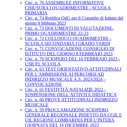
Circ. n. 76 ASSEMBLEE INFORMATIVE
CHIUSURA I QUADRIMESTRE - SCUOLA
PRIMARIA
Circ. n. 74 Rettifica OdG per il Consiglio di Istituto del
giorno 8 febbraio 2023
Circ. n. 73 DOCUMENTI DI VALUTAZIONE-
PRIMO QUADRIMESTRE 22-23
Circ. n. 72 COLLOQUI I QUADRIMESTRE -
SCUOLA SECONDARIA I GRADO VERDI
Circ. n. 71 CONVOCAZIONE CONSIGLIO DI
ISTITUTO DEL GIORNO 8 FEBBRAIO 2023
Circ. n. 70 SCIOPERO DEL 10 FEBBRAIO 2023 -
USB P.I. SCUOLA
Circ. n. 63 TEST ORIENTATIVO-ATTITUDINALI
PER L’AMMISSIONE AI PERCORSI AD
INDIRIZZO MUSICALE A.S. 2023/2024 –
CONVOCAZIONE
Circ. n. 61 FESTIVITÀ NATALIZIE 2022 -
SOSPENSIONE DELL’ATTIVITÀ DIDATTICA
Circ. n. 60 PROVE ATTITUDINALI INDIRIZZO
MUSICALE
Circ. n. 59 PROCLAMAZIONE SCIOPERO
GENERALE REGIONALE INDETTO DA CGIL E
UIL REGIONE LOMBARDIA PER L’INTERA
GIORNATA DEL 16 DICEMBRE 2022