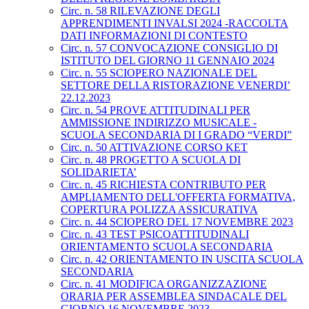
Circ. n. 58 RILEVAZIONE DEGLI
APPRENDIMENTI INVALSI 2024 -RACCOLTA
DATI INFORMAZIONI DI CONTESTO
Circ. n. 57 CONVOCAZIONE CONSIGLIO DI
ISTITUTO DEL GIORNO 11 GENNAIO 2024
Circ. n. 55 SCIOPERO NAZIONALE DEL
SETTORE DELLA RISTORAZIONE VENERDI’
22.12.2023
Circ. n. 54 PROVE ATTITUDINALI PER
AMMISSIONE INDIRIZZO MUSICALE -
SCUOLA SECONDARIA DI I GRADO “VERDI”
Circ. n. 50 ATTIVAZIONE CORSO KET
Circ. n. 48 PROGETTO A SCUOLA DI
SOLIDARIETA’
Circ. n. 45 RICHIESTA CONTRIBUTO PER
AMPLIAMENTO DELL'OFFERTA FORMATIVA,
COPERTURA POLIZZA ASSICURATIVA
Circ. n. 44 SCIOPERO DEL 17 NOVEMBRE 2023
Circ. n. 43 TEST PSICOATTITUDINALI
ORIENTAMENTO SCUOLA SECONDARIA
Circ. n. 42 ORIENTAMENTO IN USCITA SCUOLA
SECONDARIA
Circ. n. 41 MODIFICA ORGANIZZAZIONE
ORARIA PER ASSEMBLEA SINDACALE DEL
GIORNO 16 NOVEMBRE 2023