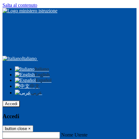
Salta al contenuto
Italiano
Italiano
English
Español
中文
عربى
Accedi
Accedi
button close
×
Nome Utente