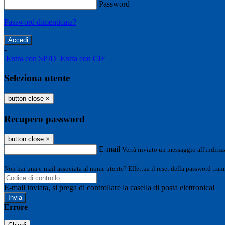
Password
Password dimenticata?
-
Entra con SPID
Entra con CIE
Seleziona utente
button close
×
Recupero password
button close
×
E-mail
Verrà inviato un messaggio all'indirizz
Non hai una e-mail associata al nome utente? Effettua il reset della password tram
E-mail inviata, si prega di controllare la casella di posta elettronica!
Errore