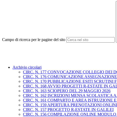
Campo di ricerca per le pagine del sito
Archivio circolari
CIRC. N. 177 CONVOCAZIONE COLLEGIO DEI D
CIRC. N. 176 COMUNICAZIONE ASSEGNAZION
CIRC. N. 170 PUBBLICAZIONE ESITI SCRUTIN
CIRC. N. 168 AVVIO PROGETTI R-ESTATE IN GA
CIRC. N. 163 SCIOPERO DEL 29 MAGGIO 2026
CIRC. N. 162 ISCRIZIONI MENSA SCOLASTICA A.S
CIRC. N. 161 COMPARTO E AREA ISTRUZIONE 
CIRC. N. 159 APERTURA PRENOTAZIONI ONLINE 
CIRC. N. 157 PROGETTO R-ESTATE IN GALILEI
CIRC. N. 156 COMPILAZIONE ONLINE MODULO 