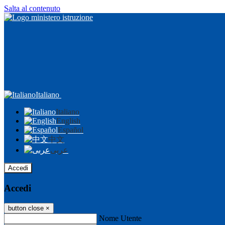
Salta al contenuto
Italiano
Italiano
English
Español
中文
عربى
Accedi
Accedi
button close
×
Nome Utente