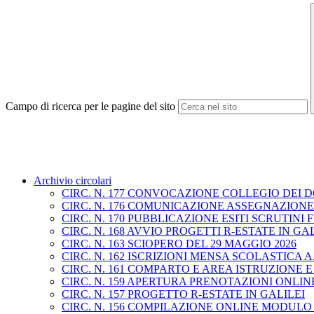
Campo di ricerca per le pagine del sito
Archivio circolari
CIRC. N. 177 CONVOCAZIONE COLLEGIO DEI D
CIRC. N. 176 COMUNICAZIONE ASSEGNAZION
CIRC. N. 170 PUBBLICAZIONE ESITI SCRUTIN
CIRC. N. 168 AVVIO PROGETTI R-ESTATE IN GA
CIRC. N. 163 SCIOPERO DEL 29 MAGGIO 2026
CIRC. N. 162 ISCRIZIONI MENSA SCOLASTICA A.S
CIRC. N. 161 COMPARTO E AREA ISTRUZIONE 
CIRC. N. 159 APERTURA PRENOTAZIONI ONLINE 
CIRC. N. 157 PROGETTO R-ESTATE IN GALILEI
CIRC. N. 156 COMPILAZIONE ONLINE MODULO 