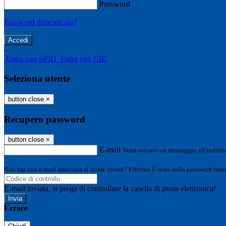
Password
Password dimenticata?
-
Entra con SPID
Entra con CIE
Seleziona utente
button close
×
Recupero password
button close
×
E-mail
Verrà inviato un messaggio all'indirizz
Non hai una e-mail associata al nome utente? Effettua il reset della password tram
E-mail inviata, si prega di controllare la casella di posta elettronica!
Errore