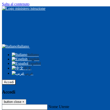
Salta al contenuto
Italiano
Italiano
English
Español
中文
عربى
Accedi
Accedi
button close
×
Nome Utente