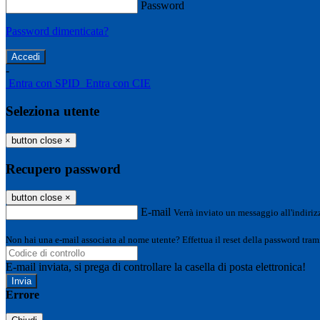
Password
Password dimenticata?
-
Entra con SPID
Entra con CIE
Seleziona utente
button close
×
Recupero password
button close
×
E-mail
Verrà inviato un messaggio all'indirizz
Non hai una e-mail associata al nome utente? Effettua il reset della password tram
E-mail inviata, si prega di controllare la casella di posta elettronica!
Errore