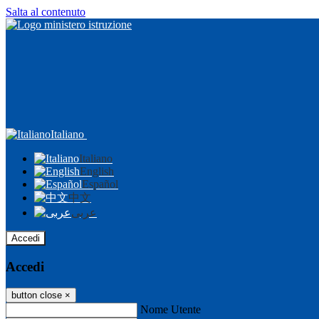
Salta al contenuto
Italiano
Italiano
English
Español
中文
عربى
Accedi
Accedi
button close
×
Nome Utente