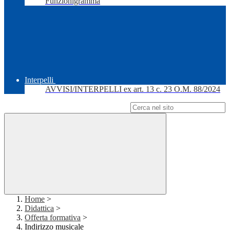
Funzionigramma
Interpelli
AVVISI/INTERPELLI ex art. 13 c. 23 O.M. 88/2024
Campo di ricerca per le pagine del sito
Home
>
Didattica
>
Offerta formativa
>
Indirizzo musicale