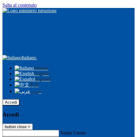
Salta al contenuto
Italiano
Italiano
English
Español
中文
عربى
Accedi
Accedi
button close
×
Nome Utente