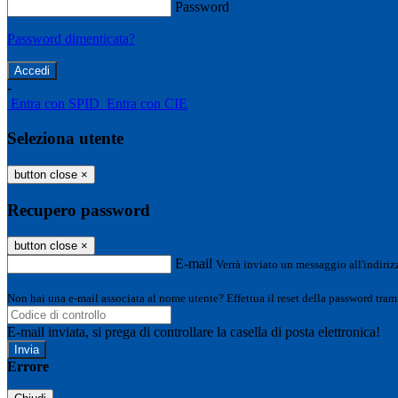
Password
Password dimenticata?
-
Entra con SPID
Entra con CIE
Seleziona utente
button close
×
Recupero password
button close
×
E-mail
Verrà inviato un messaggio all'indirizz
Non hai una e-mail associata al nome utente? Effettua il reset della password tram
E-mail inviata, si prega di controllare la casella di posta elettronica!
Errore