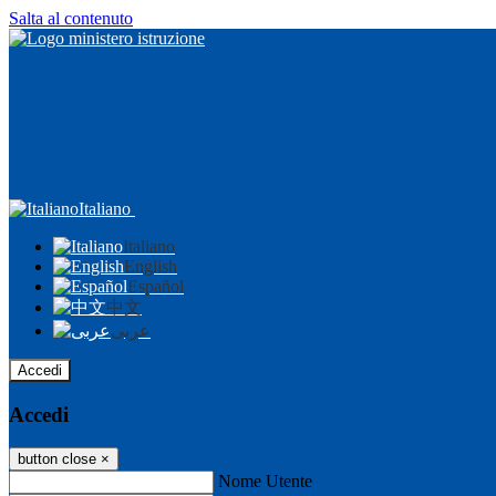
Salta al contenuto
Italiano
Italiano
English
Español
中文
عربى
Accedi
Accedi
button close
×
Nome Utente