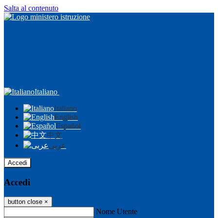
Salta al contenuto
Italiano
Italiano
English
Español
中文
عربى
Accedi
Accedi
button close
×
Nome Utente