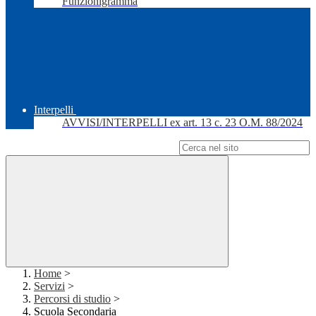
Funzionigramma
Interpelli
AVVISI/INTERPELLI ex art. 13 c. 23 O.M. 88/2024
Campo di ricerca per le pagine del sito
Home
>
Servizi
>
Percorsi di studio
>
Scuola Secondaria