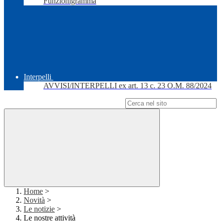
Funzionigramma
Interpelli
AVVISI/INTERPELLI ex art. 13 c. 23 O.M. 88/2024
Campo di ricerca per le pagine del sito
Home
>
Novità
>
Le notizie
>
Le nostre attività