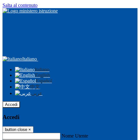
Salta al contenuto
Italiano
Italiano
English
Español
中文
عربى
Accedi
Accedi
button close
×
Nome Utente