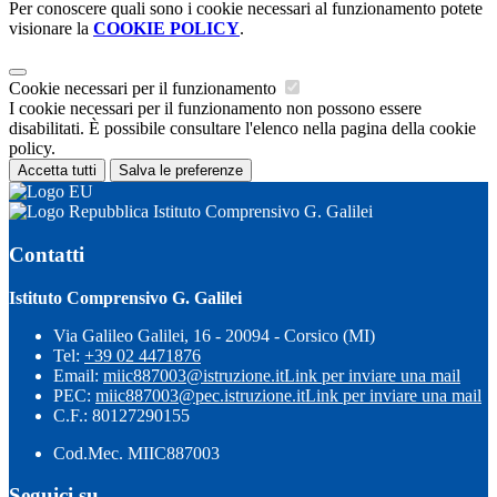
Per conoscere quali sono i cookie necessari al funzionamento potete
visionare la
COOKIE POLICY
.
Cookie necessari per il funzionamento
I cookie necessari per il funzionamento non possono essere
disabilitati. È possibile consultare l'elenco nella pagina della cookie
policy.
Accetta tutti
Salva le preferenze
Istituto Comprensivo G. Galilei
Contatti
Istituto Comprensivo G. Galilei
Via Galileo Galilei, 16 - 20094 - Corsico (MI)
Tel:
+39 02 4471876
Email:
miic887003@istruzione.it
Link per inviare una mail
PEC:
miic887003@pec.istruzione.it
Link per inviare una mail
C.F.: 80127290155
Cod.Mec. MIIC887003
Seguici su