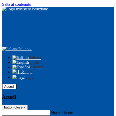
Salta al contenuto
Italiano
Italiano
English
Español
中文
عربى
Accedi
Accedi
button close
×
Nome Utente