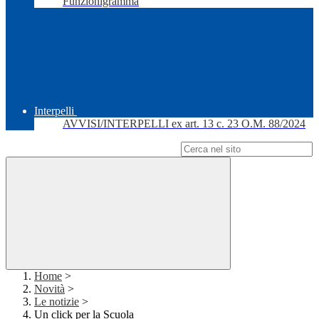
Funzionigramma
Interpelli
AVVISI/INTERPELLI ex art. 13 c. 23 O.M. 88/2024
Campo di ricerca per le pagine del sito
Home
>
Novità
>
Le notizie
>
Un click per la Scuola