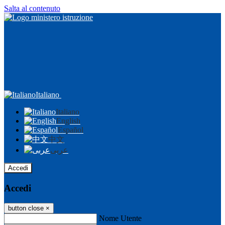
Salta al contenuto
Italiano
Italiano
English
Español
中文
عربى
Accedi
Accedi
button close
×
Nome Utente