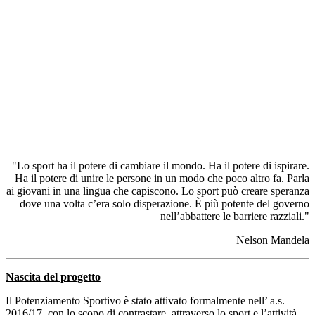
"Lo sport ha il potere di cambiare il mondo. Ha il potere di ispirare.
Ha il potere di unire le persone in un modo che poco altro fa. Parla
ai giovani in una lingua che capiscono. Lo sport può creare speranza
dove una volta c’era solo disperazione. È più potente del governo
nell’abbattere le barriere razziali."
Nelson Mandela
Nascita del progetto
Il Potenziamento Sportivo è stato attivato formalmente nell’ a.s.
2016/17, con lo scopo di contrastare, attraverso lo sport e l’attività