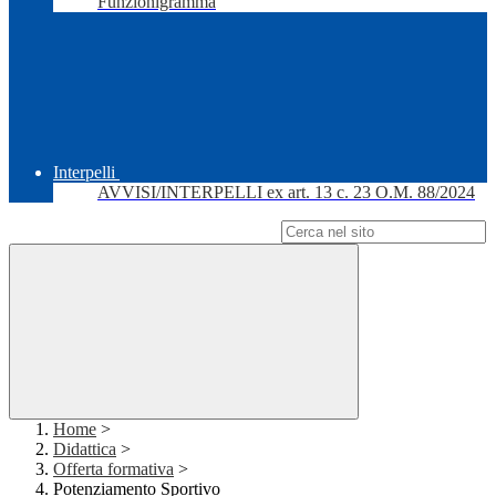
Funzionigramma
Interpelli
AVVISI/INTERPELLI ex art. 13 c. 23 O.M. 88/2024
Campo di ricerca per le pagine del sito
Home
>
Didattica
>
Offerta formativa
>
Potenziamento Sportivo