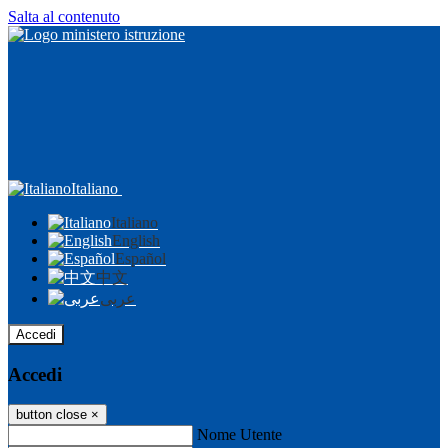
Salta al contenuto
Italiano
Italiano
English
Español
中文
عربى
Accedi
Accedi
button close
×
Nome Utente