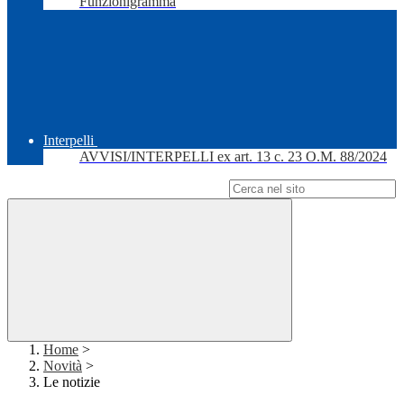
Funzionigramma
Interpelli
AVVISI/INTERPELLI ex art. 13 c. 23 O.M. 88/2024
Campo di ricerca per le pagine del sito
Home
>
Novità
>
Le notizie