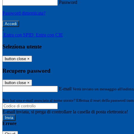
Password
Password dimenticata?
-
Entra con SPID
Entra con CIE
Seleziona utente
button close
×
Recupero password
button close
×
E-mail
Verrà inviato un messaggio all'indirizz
Non hai una e-mail associata al nome utente? Effettua il reset della password tram
E-mail inviata, si prega di controllare la casella di posta elettronica!
Errore