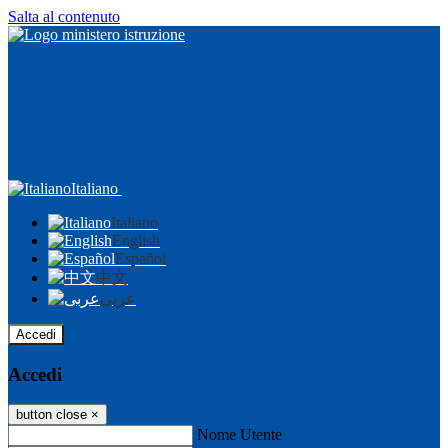
Salta al contenuto
Italiano
Italiano
English
Español
中文
عربى
Accedi
Accedi
button close
×
Nome Utente