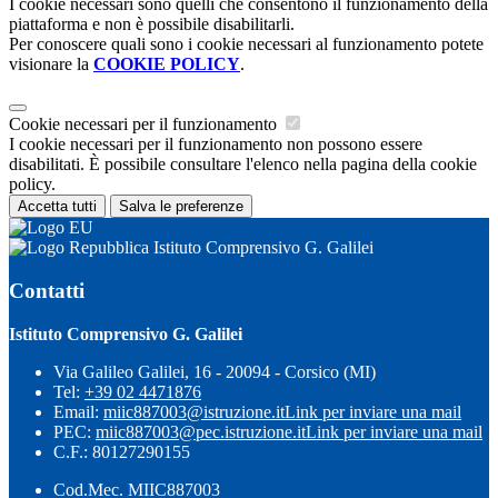
I cookie necessari sono quelli che consentono il funzionamento della
piattaforma e non è possibile disabilitarli.
Per conoscere quali sono i cookie necessari al funzionamento potete
visionare la
COOKIE POLICY
.
Cookie necessari per il funzionamento
I cookie necessari per il funzionamento non possono essere
disabilitati. È possibile consultare l'elenco nella pagina della cookie
policy.
Accetta tutti
Salva le preferenze
Istituto Comprensivo G. Galilei
Contatti
Istituto Comprensivo G. Galilei
Via Galileo Galilei, 16 - 20094 - Corsico (MI)
Tel:
+39 02 4471876
Email:
miic887003@istruzione.it
Link per inviare una mail
PEC:
miic887003@pec.istruzione.it
Link per inviare una mail
C.F.: 80127290155
Cod.Mec. MIIC887003