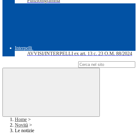
Funzionigramma
Interpelli
AVVISI/INTERPELLI ex art. 13 c. 23 O.M. 88/2024
Campo di ricerca per le pagine del sito
Home
>
Novità
>
Le notizie