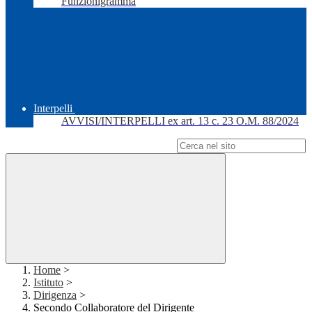
Funzionigramma
Interpelli
AVVISI/INTERPELLI ex art. 13 c. 23 O.M. 88/2024
Campo di ricerca per le pagine del sito
Home
>
Istituto
>
Dirigenza
>
Secondo Collaboratore del Dirigente