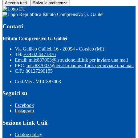
Accetta tutti
Salva le preferenze
Istituto Comprensivo G. Galilei
Contatti
Istituto Comprensivo G. Galilei
Via Galileo Galilei, 16 - 20094 - Corsico (MI)
Tel:
+39 02 4471876
Email:
miic887003@istruzione.it
Link per inviare una mail
PEC:
miic887003@pec.istruzione.it
Link per inviare una mail
C.F.: 80127290155
Cod.Mec. MIIC887003
Seguici su
Facebook
Instagram
Sezione Link Utili
Cookie policy