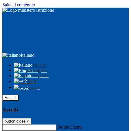
Salta al contenuto
Italiano
Italiano
English
Español
中文
عربى
Accedi
Accedi
button close
×
Nome Utente