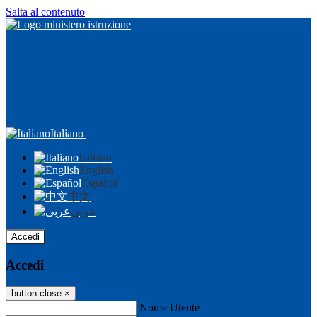
Salta al contenuto
Italiano
Italiano
English
Español
中文
عربى
Accedi
Accedi
button close
×
Nome Utente