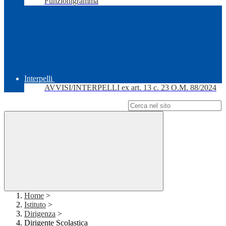
Funzionigramma
Interpelli
AVVISI/INTERPELLI ex art. 13 c. 23 O.M. 88/2024
Campo di ricerca per le pagine del sito
Home
>
Istituto
>
Dirigenza
>
Dirigente Scolastica