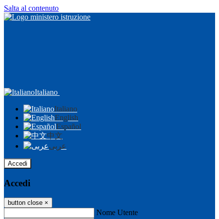
Salta al contenuto
Italiano
Italiano
English
Español
中文
عربى
Accedi
Accedi
button close
×
Nome Utente