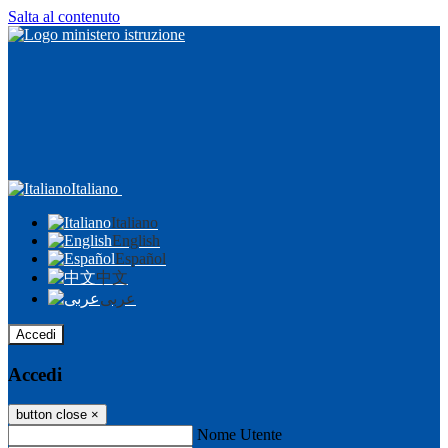
Salta al contenuto
Italiano
Italiano
English
Español
中文
عربى
Accedi
Accedi
button close
×
Nome Utente