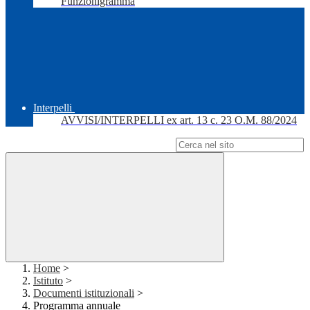
Funzionigramma
Interpelli
AVVISI/INTERPELLI ex art. 13 c. 23 O.M. 88/2024
Campo di ricerca per le pagine del sito
Home
>
Istituto
>
Documenti istituzionali
>
Programma annuale