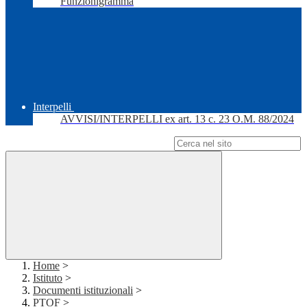
Funzionigramma
Interpelli
AVVISI/INTERPELLI ex art. 13 c. 23 O.M. 88/2024
Campo di ricerca per le pagine del sito
Home
>
Istituto
>
Documenti istituzionali
>
PTOF
>