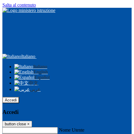
Salta al contenuto
Italiano
Italiano
English
Español
中文
عربى
Accedi
Accedi
button close
×
Nome Utente