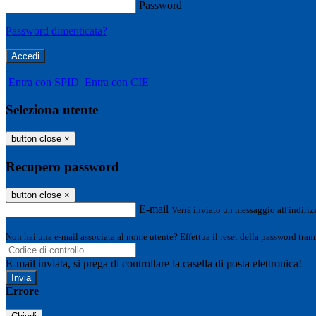
Password
Password dimenticata?
-
Entra con SPID
Entra con CIE
Seleziona utente
button close
×
Recupero password
button close
×
E-mail
Verrà inviato un messaggio all'indirizz
Non hai una e-mail associata al nome utente? Effettua il reset della password tram
E-mail inviata, si prega di controllare la casella di posta elettronica!
Errore