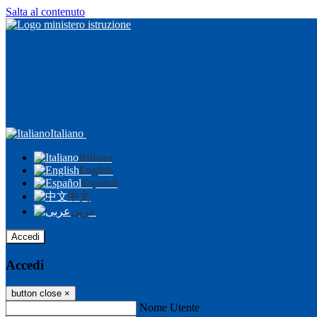
Salta al contenuto
Italiano
Italiano
English
Español
中文
عربى
Accedi
Accedi
button close
×
Nome Utente