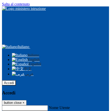
Salta al contenuto
Italiano
Italiano
English
Español
中文
عربى
Accedi
Accedi
button close
×
Nome Utente