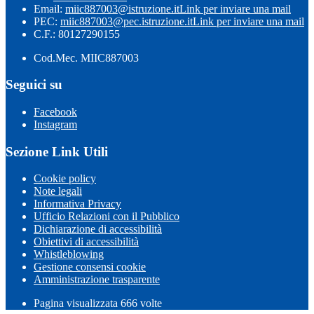
Email:
miic887003@istruzione.it
Link per inviare una mail
PEC:
miic887003@pec.istruzione.it
Link per inviare una mail
C.F.: 80127290155
Cod.Mec. MIIC887003
Seguici su
Facebook
Instagram
Sezione Link Utili
Cookie policy
Note legali
Informativa Privacy
Ufficio Relazioni con il Pubblico
Dichiarazione di accessibilità
Obiettivi di accessibilità
Whistleblowing
Gestione consensi cookie
Amministrazione trasparente
Pagina visualizzata
666
volte