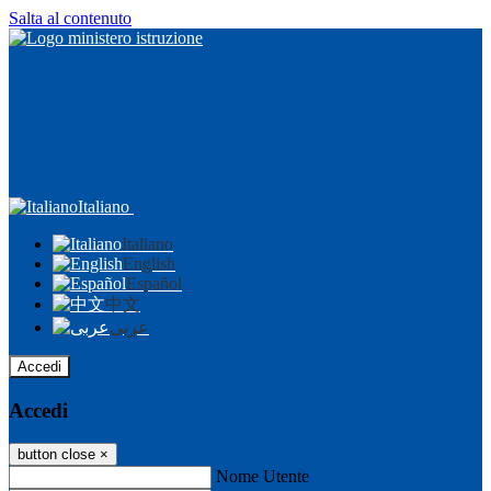
Salta al contenuto
Italiano
Italiano
English
Español
中文
عربى
Accedi
Accedi
button close
×
Nome Utente