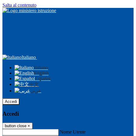
Salta al contenuto
Italiano
Italiano
English
Español
中文
عربى
Accedi
Accedi
button close
×
Nome Utente