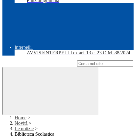
Funzionigramma
Interpelli
AVVISI/INTERPELLI ex art. 13 c. 23 O.M. 88/2024
Campo di ricerca per le pagine del sito
Home
>
Novità
>
Le notizie
>
Biblioteca Scolastica