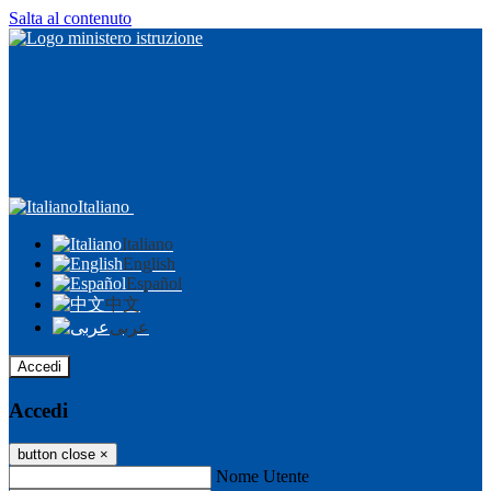
Salta al contenuto
Italiano
Italiano
English
Español
中文
عربى
Accedi
Accedi
button close
×
Nome Utente