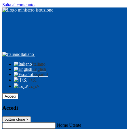
Salta al contenuto
Italiano
Italiano
English
Español
中文
عربى
Accedi
Accedi
button close
×
Nome Utente