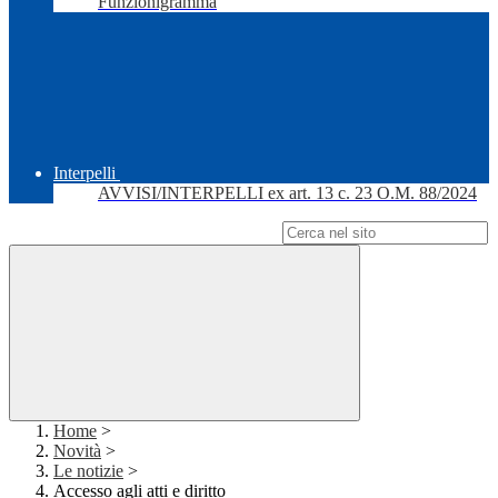
Funzionigramma
Interpelli
AVVISI/INTERPELLI ex art. 13 c. 23 O.M. 88/2024
Campo di ricerca per le pagine del sito
Home
>
Novità
>
Le notizie
>
Accesso agli atti e diritto