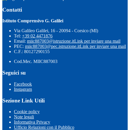
Contatti
Istituto Comprensivo G. Galilei
Via Galileo Galilei, 16 - 20094 - Corsico (MI)
Tel:
+39 02 4471876
Email:
miic887003@istruzione.it
Link per inviare una mail
PEC:
miic887003@pec.istruzione.it
Link per inviare una mail
C.F.: 80127290155
Cod.Mec. MIIC887003
Seguici su
Facebook
Instagram
Sezione Link Utili
Cookie policy
Note legali
Informativa Privacy
Ufficio Relazioni con il Pubblico