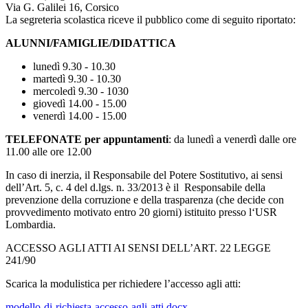
Via G. Galilei 16, Corsico
La segreteria scolastica riceve il pubblico come di seguito riportato:
ALUNNI/FAMIGLIE/DIDATTICA
lunedì 9.30 - 10.30
martedì 9.30 - 10.30
mercoledì 9.30 - 1030
giovedì 14.00 - 15.00
venerdì 14.00 - 15.00
TELEFONATE per appuntamenti
: da lunedì a venerdì dalle ore
11.00 alle ore 12.00
In caso di inerzia, il Responsabile del Potere Sostitutivo, ai sensi
dell’Art. 5, c. 4 del d.lgs. n. 33/2013 è il Responsabile della
prevenzione della corruzione e della trasparenza (che decide con
provvedimento motivato entro 20 giorni) istituito presso l‘USR
Lombardia.
ACCESSO AGLI ATTI AI SENSI DELL’ART. 22 LEGGE
241/90
Scarica la modulistica per richiedere l’accesso agli atti:
modello-di-richiesta-accesso-agli-atti.docx