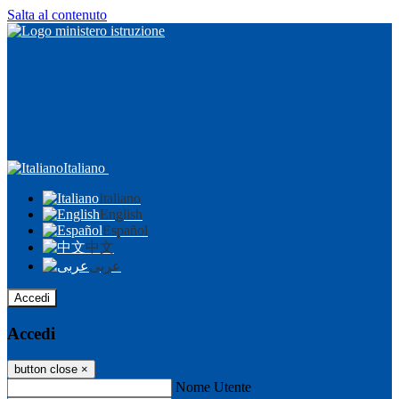
Salta al contenuto
Italiano
Italiano
English
Español
中文
عربى
Accedi
Accedi
button close
×
Nome Utente